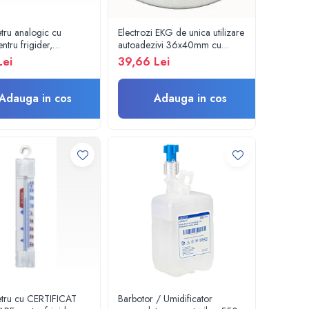
ru analogic cu
Electrozi EKG de unica utilizare
entru frigider,
autoadezivi 36x40mm cu
, vitrina frigorifica -
capsa, pachet 100 buc.
Lei
39,66 Lei
Therm GmbH
Adauga in cos
Adauga in cos
tru cu CERTIFICAT
Barbotor / Umidificator