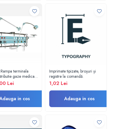
 Rampa terminala
Imprimate tipizate, broșuri și
stributie gaze medicale
registre la comandă.
te electrice ATI, UPU,
00 Lei
1,02 Lei
Adauga in cos
Adauga in cos