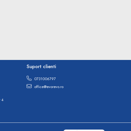
Suport clienti
0731006797
office@evorevo.ro
r 4