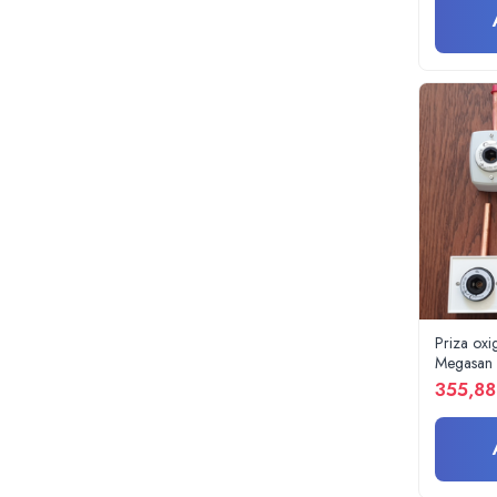
Radiocautere
Aspiratoare de fum
Criocautere
Consumabile medicale si Accesorii
cutii medicamente
Electrozi
Hartie
Accesorii pentru perfuzie
Geluri
Filtre antibacteriene si antivirale
Garouri
Ochelari de protectie
Priza oxi
Gel ECO
Megasan
355,88
Cabluri EKG (10 fire)
Electrozi ECG / EKG
Sonde TOCO
Sonde US