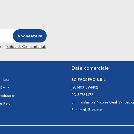
e in
Politica de Confidentialitate
Date comerciale
 Plata
SC​ ​EVOREVO​ ​S.R.L
J2014001394402
 Retur
RO 32761476
roduselor
Str. Haralambie Nicolae G-ral 39, Secto
e Retur
Bucuresti, Bucuresti