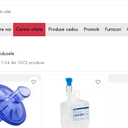
re noi
Cerere oferta
Produse cadou
Promotii
Furnizori
odusele
1-
24
din
1072
produse