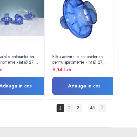
iviral si antibacterian
Filtru antiviral si antibacterian
irometrie - int Ø 27,0
pentru spirometrie - int Ø 27,0
30,0 mm / int Ø 27,5
x ext Ø 30,0 mm / int Ø 45,5
ei
9,14 Lei
 30,0 mm
x ext Ø 48,0 mm
Adauga in cos
Adauga in cos
1
2
3
45
...