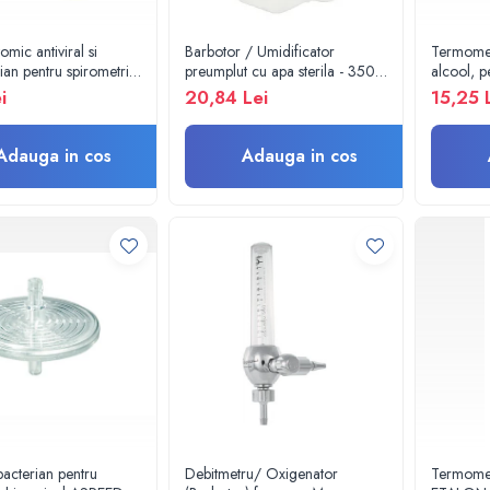
tomic antiviral si
Barbotor / Umidificator
Termomet
rian pentru spirometrie
preumplut cu apa sterila - 350
alcool, p
27,5mm x ext. Ø
ml - Amsino
congelator
i
20,84 Lei
15,25 
Möller 
Adauga in cos
Adauga in cos
ibacterian pentru
Debitmetru/ Oxigenator
Termome