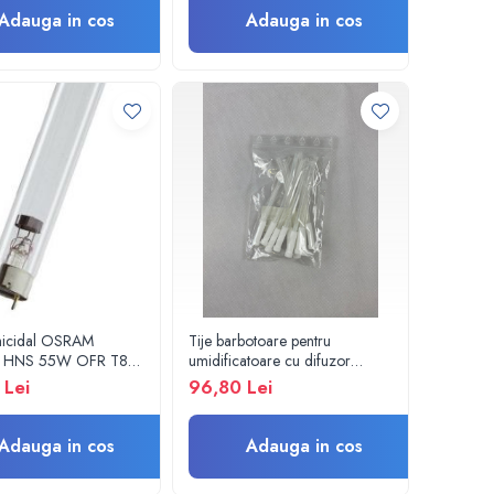
Adauga in cos
Adauga in cos
micidal OSRAM
Tije barbotoare pentru
C HNS 55W OFR T8
umidificatoare cu difuzor
 pentru lampa
oxigen, set x 10 buc.
 Lei
96,80 Lei
a / sterilizare,
ie apa si aer
Adauga in cos
Adauga in cos