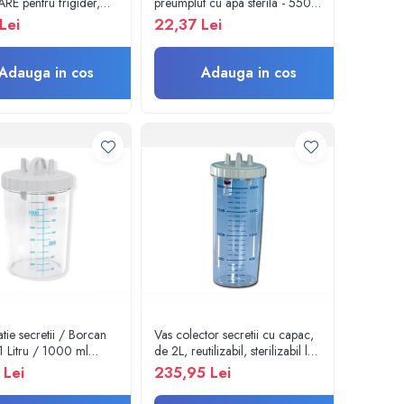
E pentru frigider,
preumplut cu apa sterila - 550
gorifice,
ml - Amsino
Lei
22,37 Lei
oare,autorizat BRML
Adauga in cos
Adauga in cos
atie secretii / Borcan
Vas colector secretii cu capac,
1 Litru / 1000 ml
de 2L, reutilizabil, sterilizabil la
pirator chirurgical -
121°C
 Lei
235,95 Lei
bil 134°C - capac si
 incluse