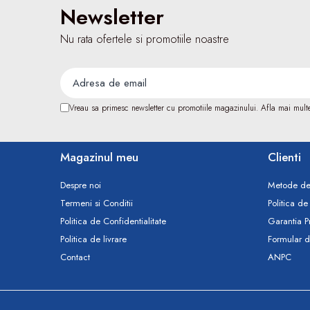
Tensiometre
Newsletter
Termometre
Nu rata ofertele si promotiile noastre
Umidificatoare
Monitorizare somn
Masurare
Cantare
Vreau sa primesc newsletter cu promotiile magazinului. Afla mai mult
Taliometre / Pediometre
Masurare corporala
Alcoolmetre
Magazinul meu
Clienti
Prim ajutor, urgenta & reanimare
Despre noi
Metode de
Targi urgente
Termeni si Conditii
Politica de
Truse urgente
Politica de Confidentialitate
Garantia P
Genti urgente
Politica de livrare
Formular d
Gulere cervicale
Contact
ANPC
Masti
Rucsacuri
Foarfece