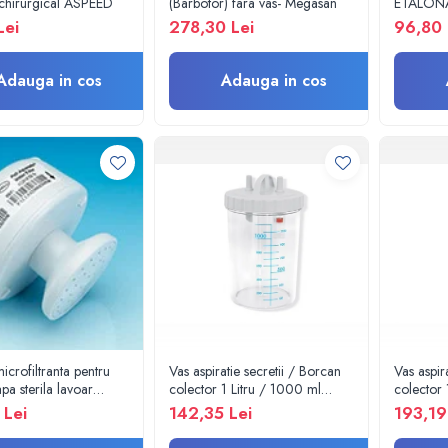
 chirurgical ASPEED
(Barbotor) fara vas- Megasan
ETALONAR
vitrine fri
Lei
278,30 Lei
96,80 
congelat
Adauga in cos
Adauga in cos
icrofiltranta pentru
Vas aspiratie secretii / Borcan
Vas aspir
pa sterila lavoar
colector 1 Litru / 1000 ml
colector 
l, 31 zile fara
pentru aspirator chirurgical -
pentru as
 Lei
142,35 Lei
193,19
re
autoclavabil 121°C - capac si
autoclava
accesorii incluse
accesorii