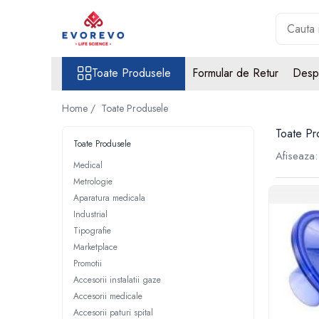
Toate Produsele
Toate Produsele
Formular de Retur
Desp
Medical
Nebulizatoare
Home /
Toate Produsele
Concentratoare oxigen
Toate Pr
Dopplere
Toate Produsele
Afiseaza:
Pulsoximetrie
Medical
Metrologie
Senzori SpO2
Aparatura medicala
Pulsoximetre
Industrial
Cabluri extensie
Tipografie
Capnometre
Marketplace
Lampi operatie
Promotii
Accesorii instalatii gaze
Negatoscoape
Accesorii medicale
Holter EKG
Accesorii paturi spital