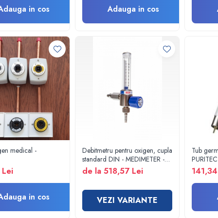
Adauga in cos
Adauga in cos
gen medical -
Debitmetru pentru oxigen, cupla
Tub ger
standard DIN - MEDIMETER -
PURITE
GCE
G13 UVC
 Lei
de la 518,57 Lei
141,34
bactericid
dezinfect
Adauga in cos
VEZI VARIANTE