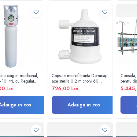
elie oxigen medicinal,
Capsula microfiltranta Demicap
Consola,
 10 litri, cu Regulator
apa sterila 0,2 microni 60
pentru di
l - GCE
cicluri cu gat gros
si circui
00 Lei
726,00 Lei
5.445,
ICR
Adauga in cos
Adauga in cos