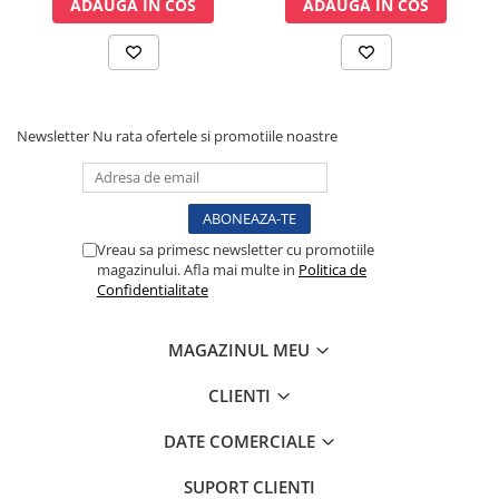
ADAUGA IN COS
ADAUGA IN COS
Electrocautere
Radiocautere
Aspiratoare de fum
Criocautere
Newsletter
Nu rata ofertele si promotiile noastre
Consumabile medicale si Accesorii
cutii medicamente
Electrozi
Hartie
Vreau sa primesc newsletter cu promotiile
Accesorii pentru perfuzie
magazinului. Afla mai multe in
Politica de
Confidentialitate
Geluri
Filtre antibacteriene si antivirale
Garouri
MAGAZINUL MEU
Ochelari de protectie
CLIENTI
Gel ECO
Cabluri EKG (10 fire)
DATE COMERCIALE
Electrozi ECG / EKG
SUPORT CLIENTI
Sonde TOCO