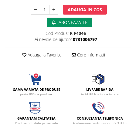
Perfuzomate
ADAUGA IN COS
Injectomate
CPAP si AUTOCPAP
ABONEAZA-TE
Instrumentar
Cod Produs:
R F4046
Ai nevoie de ajutor?
0731006797
Instalatii gaze medicinale
Oxigenatoare
Adauga la Favorite
Cere informatii
Statii gaze medicinale
Prize gaze medicinale
Regulatoare presiune gaze
medicinale
Butelii gaze medicale
GAMA VARIATA DE PRODUSE
LIVRARE RAPIDA
peste 800 de produse.
in 24/48 h oriunde in tara
Carucioare butelii gaze
Conectori gaze medicinale
Componente statii gaze
GARANTAM CALITATEA
CONSULTANTA TELEFONICA
Panouri control si alarmare
Produselor listate pe website
Apeleaza-ne pentru suport, GRATUIT.
Console ATI si UPU
Dispozitive si sisteme de prindere /