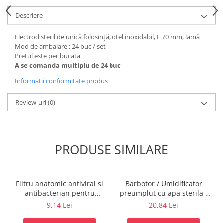
fixare
Descriere
Rampa gaze medicale pat pacient
Rampa iluminat alarmare
Electrod steril de unică folosință, oțel inoxidabil, L 70 mm, lamă
Mod de ambalare : 24 buc / set
Robineti
Pretul este per bucata
Accesorii vase
A se comanda multiplu de 24 buc
Tevi cupru si accesorii
Informatii conformitate produs
Console tavan sali operatie
Lavoare apa sterila
Review-uri
(0)
Lavoare chirurgicale
Adaptori/cuple
Capsule, filtre finale apa sterila
PRODUSE SIMILARE
Prefiltre lavoare
Electrochirurgie
Manere pentru electrocautere
Filtru anatomic antiviral si
Barbotor / Umidificator
antibacterian pentru
preumplut cu apa sterila -
Cabluri pentru pensele bipolare
spirometrie – int. Ø 27,5mm
350 ml - Amsino
9,14 Lei
20,84 Lei
Cabluri conectare electrozi neutri
x ext. Ø 30,0mm
Electrozi neutri