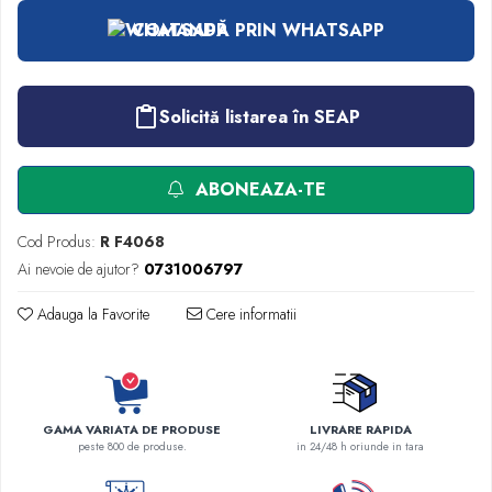
Injectomate
COMANDĂ PRIN WHATSAPP
CPAP si AUTOCPAP
Instrumentar
Instalatii gaze medicinale
Solicită listarea în SEAP
Oxigenatoare
Statii gaze medicinale
ABONEAZA-TE
Prize gaze medicinale
Regulatoare presiune gaze medicinale
Cod Produs:
R F4068
Butelii gaze medicale
Ai nevoie de ajutor?
0731006797
Carucioare butelii gaze
Adauga la Favorite
Cere informatii
Conectori gaze medicinale
Componente statii gaze
Panouri control si alarmare
Console ATI si UPU
Dispozitive si sisteme de prindere / fixare
GAMA VARIATA DE PRODUSE
LIVRARE RAPIDA
peste 800 de produse.
in 24/48 h oriunde in tara
Rampa gaze medicale pat pacient
Rampa iluminat alarmare