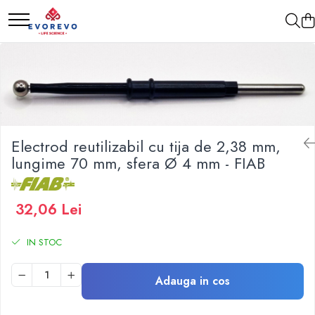
Medical
Metrologie
Nebulizatoare
Termometre
Concentratoare oxigen
Higrometre
Dopplere
Termohigrometre
Pulsoximetrie
Cronometre
Electrod reutilizabil cu tija de 2,38 mm,
Senzori SpO2
lungime 70 mm, sfera Ø 4 mm - FIAB
Pulsoximetre
Cabluri extensie
32,06 Lei
Capnometre
Lampi operatie
IN STOC
Negatoscoape
Holter EKG
Adauga in cos
Perfuzomate