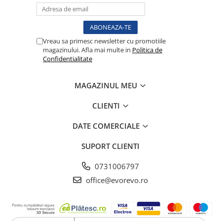
Testare reflexe
Lampi cu infrarosu
Electroencefalografe
Vreau sa primesc newsletter cu promotiile
magazinului. Afla mai multe in
Politica de
Colposcoape
Confidentialitate
Osteodensitometre
Stetoscoape
MAGAZINUL MEU
Tensiometre
Oftalmoscoape
CLIENTI
Otoscoape
DATE COMERCIALE
Ingrijirea sanatatii
Aparate apnee
SUPORT CLIENTI
Aparate aerosoli
0731006797
Aparate masaj
office@evorevo.ro
Cantare
Glucometre
Ingrijire personala
Perne si paturi electrice