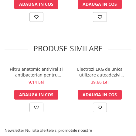
ext Ø 34,5 mm
ADAUGA IN COS
ADAUGA IN COS
Sonde US
Vase
Spirometrie
Turbine
Spirometre
PRODUSE SIMILARE
Filtre antibacteriene
Piese bucale
Alte dispozitive respiratorii
Filtru anatomic antiviral si
Electrozi EKG de unica
Clesti nazali
antibacterian pentru
utilizare autoadezivi
Investigare si diagnostic
spirometrie – int. Ø 27,5mm
36x40mm cu capsa, pachet
9,14 Lei
39,66 Lei
x ext. Ø 30,0mm
100 buc.
Dermatoscoape
ADAUGA IN COS
ADAUGA IN COS
Audiometre
Laringoscoape
Oglinzi/Lampi frontale
Diapazon
Set ORL/Oftalmo
Newsletter
Nu rata ofertele si promotiile noastre
Lampi examinare