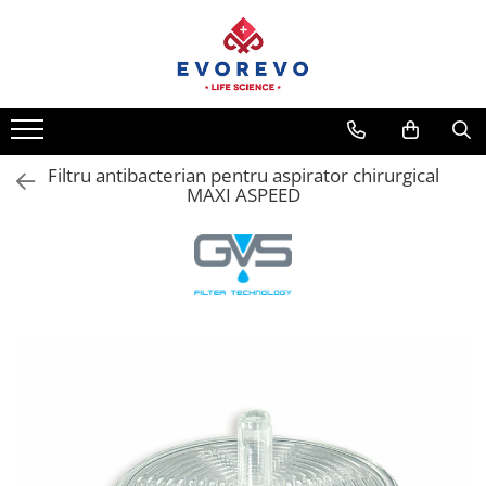
Toate Produsele
Medical
Nebulizatoare
Filtru antibacterian pentru aspirator chirurgical
Concentratoare oxigen
MAXI ASPEED
Dopplere
Pulsoximetrie
Senzori SpO2
Pulsoximetre
Cabluri extensie
Capnometre
Lampi operatie
Negatoscoape
Holter EKG