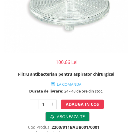
Perfuzomate
Injectomate
CPAP si AUTOCPAP
Instrumentar
Instalatii gaze medicinale
Oxigenatoare
Statii gaze medicinale
100,66 Lei
Prize gaze medicinale
Regulatoare presiune gaze
Filtru antibacterian pentru aspirator chirurgical
medicinale
LA COMANDA
Butelii gaze medicale
Durata de livrare:
24 - 48 de ore din stoc.
Carucioare butelii gaze
Conectori gaze medicinale
ADAUGA IN COS
Componente statii gaze
Panouri control si alarmare
ABONEAZA-TE
Console ATI si UPU
Cod Produs:
2200/911BAUB001/0001
Dispozitive si sisteme de prindere /