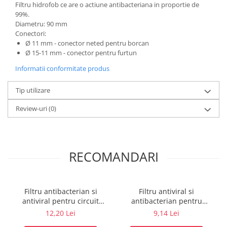
Filtru hidrofob ce are o actiune antibacteriana in proportie de
Electrocautere
99%.
Diametru: 90 mm
Radiocautere
Conectori:
Aspiratoare de fum
Ø 11 mm - conector neted pentru borcan
Criocautere
Ø 15-11 mm - conector pentru furtun
Consumabile medicale si Accesorii
Informatii conformitate produs
cutii medicamente
Tip utilizare
Electrozi
Hartie
Review-uri
(0)
Accesorii pentru perfuzie
Geluri
Filtre antibacteriene si antivirale
RECOMANDARI
Garouri
Ochelari de protectie
Gel ECO
Filtru antibacterian si
Filtru antiviral si
Cabluri EKG (10 fire)
antiviral pentru circuit
antibacterian pentru
anestezie ( HMEF)
spirometrie - int Ø 27,0 x
Electrozi ECG / EKG
12,20 Lei
9,14 Lei
ext Ø 30,0 mm / int Ø 30,5 x
Sonde TOCO