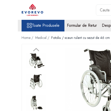
Toate Produsele
Toate Produsele
Formular de Retur
Desp
Medical
Nebulizatoare
Home /
Medical /
Fotoliu / scaun rulant cu sezut de 46 cm -
Concentratoare oxigen
Dopplere
Pulsoximetrie
Senzori SpO2
Pulsoximetre
Cabluri extensie
Capnometre
Lampi operatie
Negatoscoape
Holter EKG