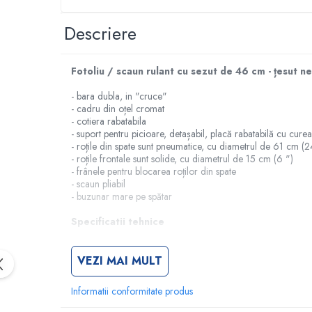
Rampa gaze medicale pat pacient
Rampa iluminat alarmare
Descriere
Robineti
Accesorii vase
Fotoliu / scaun rulant cu sezut de 46 cm - țesut ne
Tevi cupru si accesorii
Console tavan sali operatie
- bara dubla, in "cruce"
- cadru din oțel cromat
Lavoare apa sterila
- cotiera rabatabila
- suport pentru picioare, detașabil, placă rabatabilă cu curea 
Lavoare chirurgicale
- roțile din spate sunt pneumatice, cu diametrul de 61 cm (2
Adaptori/cuple
- roțile frontale sunt solide, cu diametrul de 15 cm (6 ")
Capsule, filtre finale apa sterila
- frânele pentru blocarea roților din spate
- scaun pliabil
Prefiltre lavoare
- buzunar mare pe spătar
Electrochirurgie
Specificatii tehnice
Manere pentru electrocautere
Cabluri pentru pensele bipolare
• Lățime totală: 64 cm
• Lățimea scaunului cu rotile, pliat: 28 cm
VEZI MAI MULT
Cabluri conectare electrozi neutri
• Lățimea șezutului: 46 cm
Electrozi neutri
• Diametrul roții spate: 61 cm
Informatii conformitate produs
• Diametrul roții față: 15 cm
Electrocautere
• Înălțimea scaunului: 51 cm