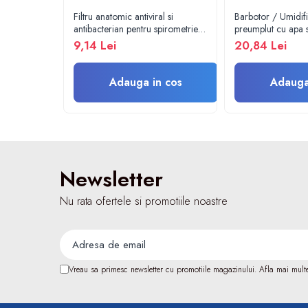
Vase
Filtru anatomic antiviral si
Barbotor / Umidif
Spirometrie
antibacterian pentru spirometrie
preumplut cu apa s
– int. Ø 27,5mm x ext. Ø
- Amsino
9,14 Lei
20,84 Lei
Turbine
30,0mm
Spirometre
Filtre antibacteriene
Adauga in cos
Adauga
Piese bucale
Alte dispozitive respiratorii
Clesti nazali
Investigare si diagnostic
Newsletter
Dermatoscoape
Audiometre
Nu rata ofertele si promotiile noastre
Laringoscoape
Oglinzi/Lampi frontale
Diapazon
Set ORL/Oftalmo
Vreau sa primesc newsletter cu promotiile magazinului. Afla mai mult
Lampi examinare
Testare reflexe