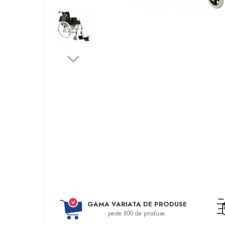
Perfuzomate
Injectomate
CPAP si AUTOCPAP
Instrumentar
Instalatii gaze medicinale
Oxigenatoare
Statii gaze medicinale
Prize gaze medicinale
Regulatoare presiune gaze medicinale
Butelii gaze medicale
Carucioare butelii gaze
Conectori gaze medicinale
Componente statii gaze
Panouri control si alarmare
Console ATI si UPU
GAMA VARIATA DE PRODUSE
peste 800 de produse.
Dispozitive si sisteme de prindere / fixare