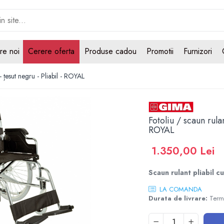
re noi
Cerere oferta
Produse cadou
Promotii
Furnizori
 țesut negru - Pliabil - ROYAL
Fotoliu / scaun rula
ROYAL
1.350,00 Lei
Scaun rulant pliabil c
LA COMANDA
Durata de livrare:
Terme