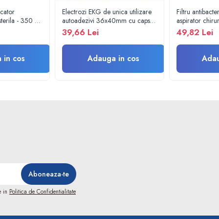
icator
Electrozi EKG de unica utilizare
Filtru antibacte
terila - 350 ml
autoadezivi 36x40mm cu capsa,
aspirator chir
pachet 100 buc.
39,66 Lei
49,82 Lei
 in cos
Adauga in cos
Adau
e in
Politica de Confidentialitate