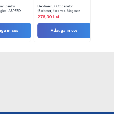
rian pentru
Debitmetru/ Oxigenator
Barbotor / 
urgical ASPEED
(Barbotor) fara vas- Megasan
preumplut c
- Amsino
278,30 Lei
22,37 Le
ga in cos
Adauga in cos
A