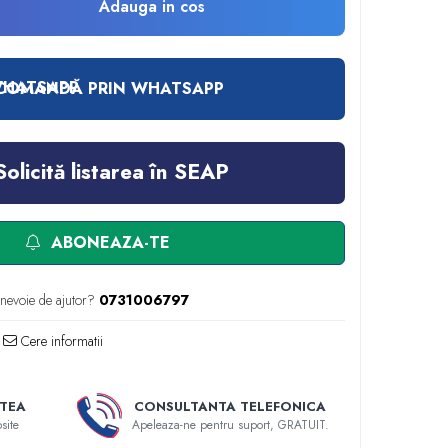
Adauga in cos
COMANDĂ PRIN WHATSAPP
Solicită listarea în SEAP
ABONEAZA-TE
 nevoie de ajutor?
0731006797
Cere informatii
TEA
CONSULTANTA TELEFONICA
site
Apeleaza-ne pentru suport, GRATUIT.