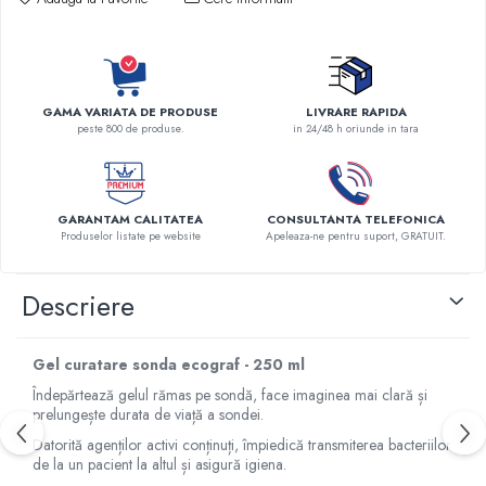
Robineti
Accesorii vase
Tevi cupru si accesorii
Console tavan sali operatie
GAMA VARIATA DE PRODUSE
LIVRARE RAPIDA
peste 800 de produse.
in 24/48 h oriunde in tara
Lavoare apa sterila
Lavoare chirurgicale
Adaptori/cuple
GARANTAM CALITATEA
CONSULTANTA TELEFONICA
Capsule, filtre finale apa sterila
Produselor listate pe website
Apeleaza-ne pentru suport, GRATUIT.
Prefiltre lavoare
Electrochirurgie
Descriere
Manere pentru electrocautere
Cabluri pentru pensele bipolare
Gel curatare sonda ecograf - 250 ml
Cabluri conectare electrozi neutri
Îndepărtează gelul rămas pe sondă, face imaginea mai clară și
Electrozi neutri
prelungește durata de viață a sondei.
Electrocautere
Datorită agenților activi conținuți, împiedică transmiterea bacteriilor
Radiocautere
de la un pacient la altul și asigură igiena.
Aspiratoare de fum