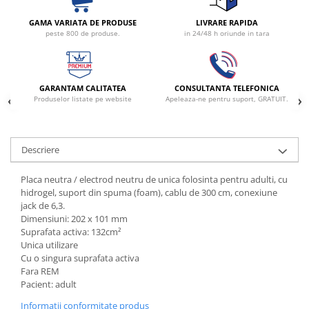
fixare
GAMA VARIATA DE PRODUSE
LIVRARE RAPIDA
Rampa gaze medicale pat pacient
peste 800 de produse.
in 24/48 h oriunde in tara
Rampa iluminat alarmare
Robineti
Accesorii vase
GARANTAM CALITATEA
CONSULTANTA TELEFONICA
Produselor listate pe website
Apeleaza-ne pentru suport, GRATUIT.
Tevi cupru si accesorii
Console tavan sali operatie
Lavoare apa sterila
Descriere
Lavoare chirurgicale
Adaptori/cuple
Placa neutra / electrod neutru de unica folosinta pentru adulti, cu
hidrogel, suport din spuma (foam), cablu de 300 cm, conexiune
Capsule, filtre finale apa sterila
jack de 6,3.
Prefiltre lavoare
Dimensiuni: 202 x 101 mm
Electrochirurgie
Suprafata activa: 132cm²
Unica utilizare
Manere pentru electrocautere
Cu o singura suprafata activa
Cabluri pentru pensele bipolare
Fara REM
Pacient: adult
Cabluri conectare electrozi neutri
Informatii conformitate produs
Electrozi neutri