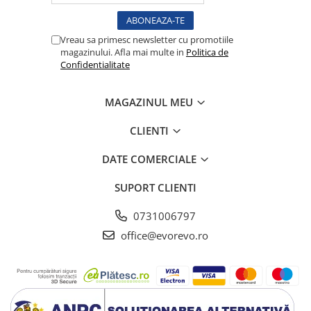
Sonde US
Vase
Vreau sa primesc newsletter cu promotiile
Spirometrie
magazinului. Afla mai multe in
Politica de
Confidentialitate
Turbine
Spirometre
MAGAZINUL MEU
Filtre antibacteriene
Piese bucale
CLIENTI
Alte dispozitive respiratorii
DATE COMERCIALE
Clesti nazali
Investigare si diagnostic
SUPORT CLIENTI
Dermatoscoape
0731006797
Audiometre
office@evorevo.ro
Laringoscoape
Oglinzi/Lampi frontale
Diapazon
Set ORL/Oftalmo
Lampi examinare