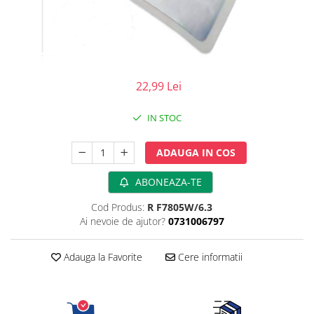
Perfuzomate
Injectomate
CPAP si AUTOCPAP
Instrumentar
22,99 Lei
Instalatii gaze medicinale
Oxigenatoare
IN STOC
Statii gaze medicinale
ADAUGA IN COS
Prize gaze medicinale
Regulatoare presiune gaze
ABONEAZA-TE
medicinale
Butelii gaze medicale
Cod Produs:
R F7805W/6.3
Ai nevoie de ajutor?
0731006797
Carucioare butelii gaze
Conectori gaze medicinale
Adauga la Favorite
Cere informatii
Componente statii gaze
Panouri control si alarmare
Console ATI si UPU
Dispozitive si sisteme de prindere /