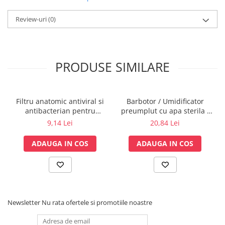
Electrocautere
Review-uri
(0)
Radiocautere
Aspiratoare de fum
Criocautere
PRODUSE SIMILARE
Consumabile medicale si Accesorii
cutii medicamente
Electrozi
Filtru anatomic antiviral si
Barbotor / Umidificator
Hartie
antibacterian pentru
preumplut cu apa sterila -
Accesorii pentru perfuzie
spirometrie – int. Ø 27,5mm
350 ml - Amsino
9,14 Lei
20,84 Lei
x ext. Ø 30,0mm
Geluri
ADAUGA IN COS
ADAUGA IN COS
Filtre antibacteriene si antivirale
Garouri
Ochelari de protectie
Gel ECO
Cabluri EKG (10 fire)
Newsletter
Nu rata ofertele si promotiile noastre
Electrozi ECG / EKG
Sonde TOCO