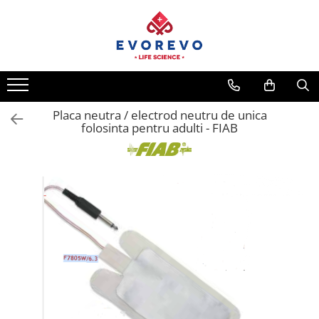
Toate Produsele
Medical
Nebulizatoare
Placa neutra / electrod neutru de unica
Concentratoare oxigen
folosinta pentru adulti - FIAB
Dopplere
Pulsoximetrie
Senzori SpO2
Pulsoximetre
Cabluri extensie
Capnometre
Lampi operatie
Negatoscoape
Holter EKG