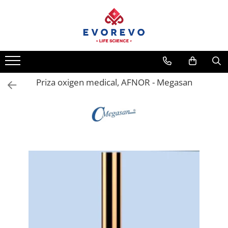
Toate Produsele
Medical
Nebulizatoare
Priza oxigen medical, AFNOR - Megasan
Concentratoare oxigen
Dopplere
Pulsoximetrie
Senzori SpO2
Pulsoximetre
Cabluri extensie
Capnometre
Lampi operatie
Negatoscoape
Holter EKG