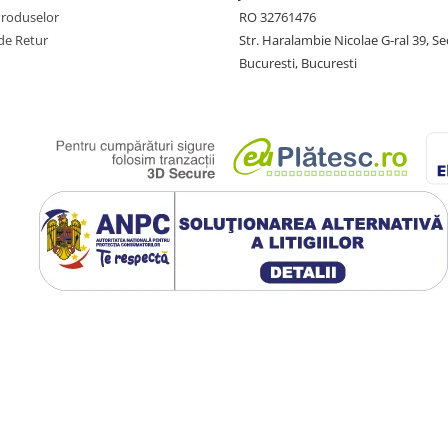
Produselor
RO 32761476
de Retur
Str. Haralambie Nicolae G-ral 39, Se
Bucuresti, Bucuresti