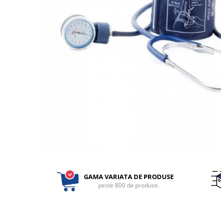
Perfuzomate
Injectomate
CPAP si AUTOCPAP
Instrumentar
Instalatii gaze medicinale
Oxigenatoare
Statii gaze medicinale
Prize gaze medicinale
Regulatoare presiune gaze
medicinale
Butelii gaze medicale
Carucioare butelii gaze
Conectori gaze medicinale
GAMA VARIATA DE PRODUSE
Componente statii gaze
peste 800 de produse.
Panouri control si alarmare
Console ATI si UPU
Dispozitive si sisteme de prindere /