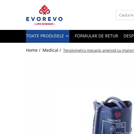
Toate Produsele
Medical
TOATE PRODUSELE
FORMULAR DE RETUR
DESP
Nebulizatoare
Concentratoare oxigen
Home /
Medical /
Tensiometru mecanic aneroid cu manom
Dopplere
Pulsoximetrie
Senzori SpO2
Pulsoximetre
Cabluri extensie
Capnometre
Lampi operatie
Negatoscoape
Holter EKG