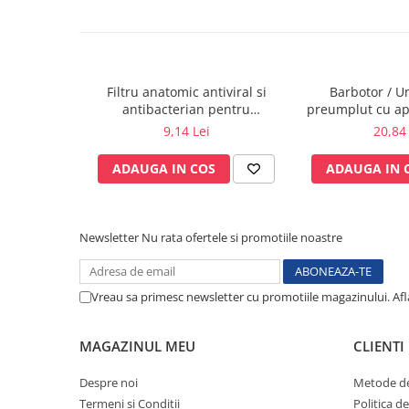
Electrocautere
Radiocautere
Aspiratoare de fum
Criocautere
Filtru anatomic antiviral si
Barbotor / U
antibacterian pentru
preumplut cu apa
Consumabile medicale si Accesorii
spirometrie – int. Ø 27,5mm x
ml - A
9,14 Lei
20,84 
cutii medicamente
ext. Ø 30,0mm
Electrozi
ADAUGA IN COS
ADAUGA IN 
Hartie
Accesorii pentru perfuzie
Newsletter
Nu rata ofertele si promotiile noastre
Geluri
Filtre antibacteriene si antivirale
Garouri
Vreau sa primesc newsletter cu promotiile magazinului. Af
Ochelari de protectie
Gel ECO
MAGAZINUL MEU
CLIENTI
Cabluri EKG (10 fire)
Electrozi ECG / EKG
Despre noi
Metode de
Termeni si Conditii
Politica d
Sonde TOCO