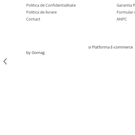
Politica de Confidentialitate
Garantia 
Sonde US
Politica de livrare
Formular 
Vase
Contact
ANPC
Spirometrie
Turbine
Spirometre
Filtre antibacteriene
Creat cu ❤ și cu 🧠 de TrifanDan.ro
si
Platforma E-commerce
by Gomag
Piese bucale
Alte dispozitive respiratorii
Clesti nazali
Investigare si diagnostic
Dermatoscoape
Audiometre
Laringoscoape
Oglinzi/Lampi frontale
Diapazon
Set ORL/Oftalmo
Lampi examinare