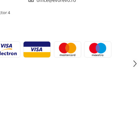
office@evorevo.ro
ctor 4