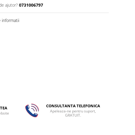
de ajutor?
0731006797
informatii
CONSULTANTA TELEFONICA
TEA
Apeleaza-ne pentru suport,
ebsite
GRATUIT.