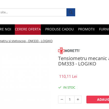
RE NOI
CERERE OFERTA
PRODUSE CADOU
PROMOTII
FURNI
etru si stetoscop - DM333 - LOGIKO
Tensiometru mecanic a
DM333 - LOGIKO
110,11 Lei
IN STOC
ADAUG