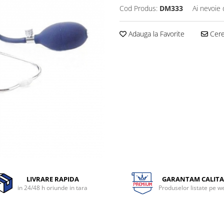
Cod Produs:
DM333
Ai nevoie 
Adauga la Favorite
Cere 
LIVRARE RAPIDA
GARANTAM CALITA
in 24/48 h oriunde in tara
Produselor listate pe w