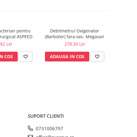
bacterian pentru
Debitmetru/ Oxigenator
Barboto
irurgical ASPEED
(Barbotor) fara vas- Megasan
preumplut 
m
,82 Lei
278,30 Lei
N COS
ADAUGA IN COS
ADAUG
SUPORT CLIENTI
0731006797