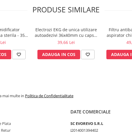
PRODUSE SIMILARE
midificator
Electrozi EKG de unica utilizare
Filtru anti
 sterila - 350
autoadezivi 36x40mm cu capsa,
aspirator ch
msino
pachet 100 buc.
Lei
39,66 Lei
49
COS
ADAUGA IN COS
ADAUGA I
la mai multe in
Politica de Confidentialitate
DATE COMERCIALE
 Plata
SC​ ​EVOREVO​ ​S.R.L
e Retur
J2014001394402