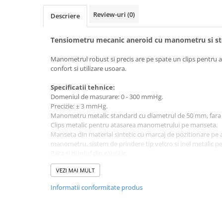
fixare
Review-uri
(0)
Descriere
Rampa gaze medicale pat pacient
Rampa iluminat alarmare
Tensiometru mecanic aneroid cu manometru si s
Robineti
Manometrul robust si precis are pe spate un clips pentru 
Accesorii vase
confort si utilizare usoara.
Tevi cupru si accesorii
Console tavan sali operatie
Specificatii tehnice:
Domeniul de masurare: 0 - 300 mmHg.
Lavoare apa sterila
Precizie: ± 3 mmHg.
Lavoare chirurgicale
Manometru metalic standard cu diametrul de 50 mm, fara st
Clips metalic pentru atasarea manometrului pe manseta.
Adaptori/cuple
Manseta din material sintetic cu marcaj de pozitionare pe 
Capsule, filtre finale apa sterila
manometru, sistem de prindere tip velcro si inel metalic p
Prefiltre lavoare
Para si burduf din cauciuc.
Latex free.
Electrochirurgie
VEZI MAI MULT
Valva de dezumflare cromata, cu grad inalt de prelucrare, a
Manere pentru electrocautere
debitului de aer evacuat.
Informatii conformitate produs
Set continand un tensiometru aneroid standard si un steto
Cabluri pentru pensele bipolare
Geanta de pastrare din imitatie de piele.
Cabluri conectare electrozi neutri
Stetoscopul este atasat de tensiometru, acesta nu se 
Electrozi neutri