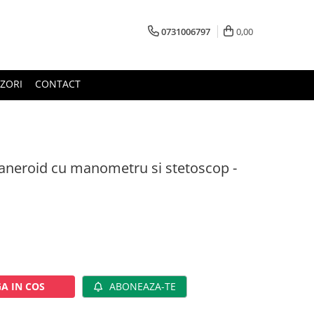
0731006797
0,00
ZORI
CONTACT
neroid cu manometru si stetoscop -
A IN COS
ABONEAZA-TE