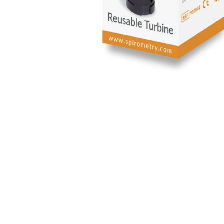
Perfuzomate
Injectomate
CPAP si AUTOCPAP
Instrumentar
Instalatii gaze medicinale
Oxigenatoare
Statii gaze medicinale
Prize gaze medicinale
Regulatoare presiune gaze
medicinale
Butelii gaze medicale
Carucioare butelii gaze
Conectori gaze medicinale
Componente statii gaze
Panouri control si alarmare
Console ATI si UPU
Dispozitive si sisteme de prindere /