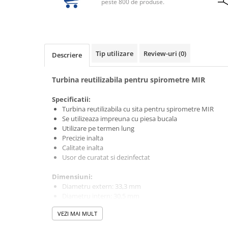
peste 800 de produse.
Electrocautere
Radiocautere
Aspiratoare de fum
Criocautere
Tip utilizare
Review-uri
(0)
Descriere
Consumabile medicale si Accesorii
Turbina reutilizabila pentru spirometre MIR
cutii medicamente
Electrozi
Specificatii:
Hartie
Turbina reutilizabila cu sita pentru spirometre MIR
Se utilizeaza impreuna cu piesa bucala
Accesorii pentru perfuzie
Utilizare pe termen lung
Geluri
Precizie inalta
Filtre antibacteriene si antivirale
Calitate inalta
Usor de curatat si dezinfectat
Garouri
Ochelari de protectie
Dimensiuni:
Gel ECO
Diametru extern: 33,3 mm
Diametru intern: 30,5 mm
Cabluri EKG (10 fire)
Lungime: 41,5 mm
Electrozi ECG / EKG
VEZI MAI MULT
Grosime 2 mm
Masa proprie: 20.29 g
Sonde TOCO