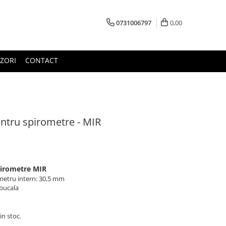
0731006797
0,00
ZORI
CONTACT
pentru spirometre - MIR
spirometre MIR
metru intern: 30,5 mm
 bucala
in stoc.