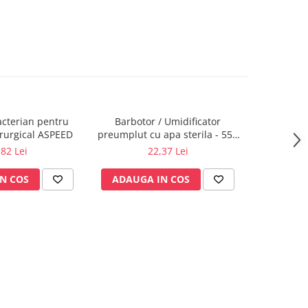
bacterian pentru
Barbotor / Umidificator
Priza oxig
irurgical ASPEED
preumplut cu apa sterila - 550
ml - Amsino
,82 Lei
22,37 Lei
N COS
ADAUGA IN COS
ADAUG