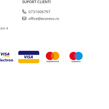
SUPORT CLIENTI
0731006797
office@evorevo.ro
ctor 4