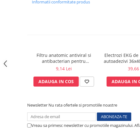
Informatii conformitate produs
Sonde US
Vase
Spirometrie
Turbine
Spirometre
Filtre antibacteriene
Filtru anatomic antiviral si
Electrozi EKG de 
Piese bucale
antibacterian pentru
autoadezivi 36x
Alte dispozitive respiratorii
spirometrie – int. Ø 27,5mm x
pachet 1
9,14 Lei
39,66 
ext. Ø 30,0mm
Clesti nazali
Investigare si diagnostic
ADAUGA IN COS
ADAUGA IN 
Dermatoscoape
Audiometre
Newsletter
Nu rata ofertele si promotiile noastre
Laringoscoape
Oglinzi/Lampi frontale
Diapazon
Vreau sa primesc newsletter cu promotiile magazinului. Af
Set ORL/Oftalmo
Lampi examinare