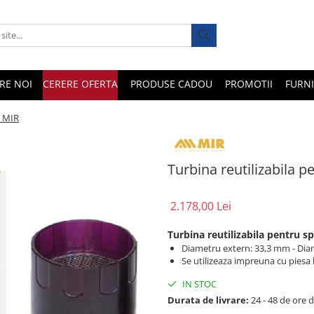
RE NOI
CERERE OFERTA
PRODUSE CADOU
PROMOTII
FURNI
- MIR
Turbina reutilizabila 
2.178,00 Lei
Turbina reutilizabila pentru 
Diametru extern: 33,3 mm - Dia
Se utilizeaza impreuna cu piesa
IN STOC
Durata de livrare:
24 - 48 de ore d