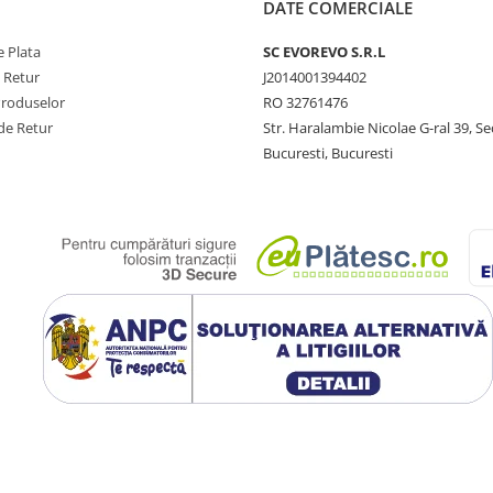
DATE COMERCIALE
 Plata
SC​ ​EVOREVO​ ​S.R.L
e Retur
J2014001394402
Produselor
RO 32761476
de Retur
Str. Haralambie Nicolae G-ral 39, Se
Bucuresti, Bucuresti