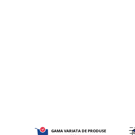
fixare
Rampa gaze medicale pat pacient
Rampa iluminat alarmare
Robineti
Accesorii vase
Tevi cupru si accesorii
Console tavan sali operatie
Lavoare apa sterila
Lavoare chirurgicale
Adaptori/cuple
Capsule, filtre finale apa sterila
Prefiltre lavoare
Electrochirurgie
Manere pentru electrocautere
Cabluri pentru pensele bipolare
Cabluri conectare electrozi neutri
GAMA VARIATA DE PRODUSE
Electrozi neutri