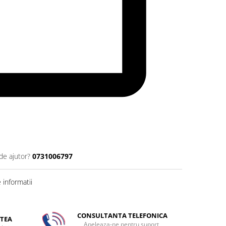
de ajutor?
0731006797
informatii
CONSULTANTA TELEFONICA
TEA
Apeleaza-ne pentru suport,