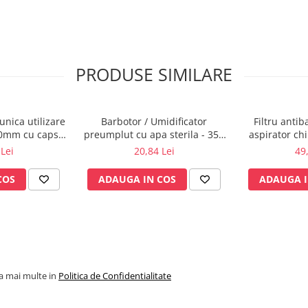
PRODUSE SIMILARE
unica utilizare
Barbotor / Umidificator
Filtru anti
40mm cu capsa,
preumplut cu apa sterila - 350
aspirator ch
00 buc.
ml - Amsino
Lei
20,84 Lei
49
COS
ADAUGA IN COS
ADAUGA I
la mai multe in
Politica de Confidentialitate