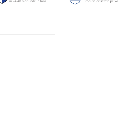
in 24/48 h oriunde in tara
Produselor listate pe w