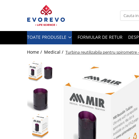
Toate Produsele
Medical
TOATE PRODUSELE
FORMULAR DE RETUR
DESP
Nebulizatoare
Concentratoare oxigen
Home /
Medical /
Turbina reutilizabila pentru spirometre 
Dopplere
Pulsoximetrie
Senzori SpO2
Pulsoximetre
Cabluri extensie
Capnometre
Lampi operatie
Negatoscoape
Holter EKG