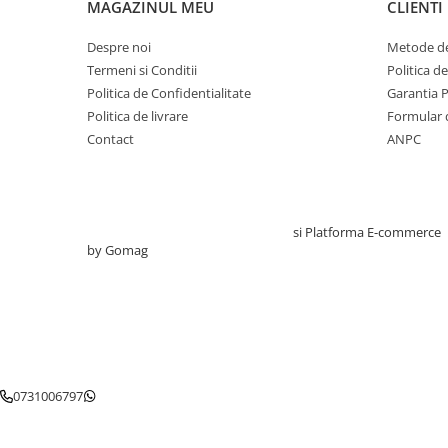
MAGAZINUL MEU
CLIENTI
Testare reflexe
Despre noi
Metode de
Lampi cu infrarosu
Termeni si Conditii
Politica d
Electroencefalografe
Politica de Confidentialitate
Garantia 
Colposcoape
Politica de livrare
Formular 
Osteodensitometre
Contact
ANPC
Stetoscoape
Tensiometre
Oftalmoscoape
Creat cu ❤ și cu 🧠 de TrifanDan.ro
si
Platforma E-commerce
Otoscoape
by Gomag
Ingrijirea sanatatii
Aparate apnee
Aparate aerosoli
Aparate masaj
Cantare
Glucometre
0731006797
Ingrijire personala
Perne si paturi electrice