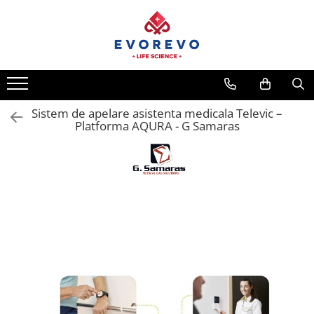
Medical
Metrologie
Nebulizatoare
Termometre
Concentratoare oxigen
Higrometre
Dopplere
Termohigrometre
Sistem de apelare asistenta medicala Televic –
Platforma AQURA - G Samaras
Pulsoximetrie
Cronometre
Senzori SpO2
Pulsoximetre
Cabluri extensie
Capnometre
Lampi operatie
Negatoscoape
Holter EKG
Perfuzomate