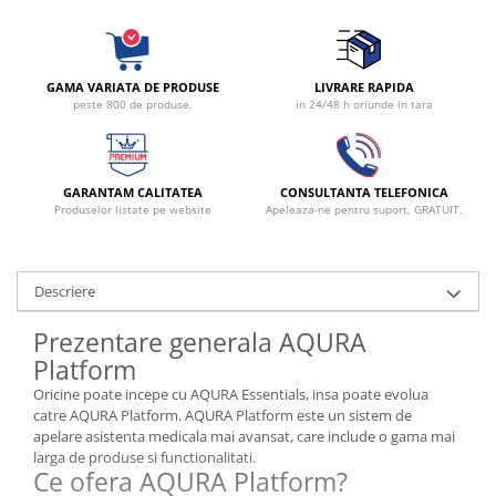
Radiocautere
Aspiratoare de fum
Criocautere
GAMA VARIATA DE PRODUSE
LIVRARE RAPIDA
Consumabile medicale si Accesorii
peste 800 de produse.
in 24/48 h oriunde in tara
cutii medicamente
Electrozi
Hartie
GARANTAM CALITATEA
CONSULTANTA TELEFONICA
Produselor listate pe website
Apeleaza-ne pentru suport, GRATUIT.
Accesorii pentru perfuzie
Geluri
Filtre antibacteriene si antivirale
Descriere
Garouri
Prezentare generala AQURA
Ochelari de protectie
Platform
Gel ECO
Cabluri EKG (10 fire)
Oricine poate incepe cu AQURA Essentials, insa poate evolua
catre AQURA Platform. AQURA Platform este un sistem de
Electrozi ECG / EKG
apelare asistenta medicala mai avansat, care include o gama mai
Sonde TOCO
larga de produse si functionalitati.
Ce ofera AQURA Platform?
Sonde US