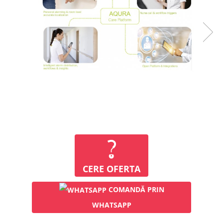
Injectomate
CPAP si AUTOCPAP
Instrumentar
Instalatii gaze medicinale
Oxigenatoare
Statii gaze medicinale
Prize gaze medicinale
Regulatoare presiune gaze
medicinale
Butelii gaze medicale
Carucioare butelii gaze
Conectori gaze medicinale
Componente statii gaze
CERE OFERTA
Panouri control si alarmare
COMANDĂ PRIN
Console ATI si UPU
Dispozitive si sisteme de prindere /
WHATSAPP
fixare