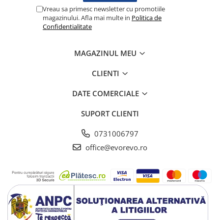
Lampi cu infrarosu
Vreau sa primesc newsletter cu promotiile
magazinului. Afla mai multe in
Politica de
Electroencefalografe
Confidentialitate
Colposcoape
Osteodensitometre
MAGAZINUL MEU
Stetoscoape
Tensiometre
CLIENTI
Oftalmoscoape
DATE COMERCIALE
Otoscoape
Ingrijirea sanatatii
SUPORT CLIENTI
Aparate apnee
0731006797
Aparate aerosoli
office@evorevo.ro
Aparate masaj
Cantare
Glucometre
Ingrijire personala
Perne si paturi electrice
Perne ortopedice