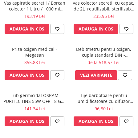
Rampa gaze medicale pat pacient
Vas aspiratie secretii / Borcan
Vas colector secretii cu capac,
colector 1 Litru / 1000 ml
de 2L, reutilizabil, sterilizabil
Rampa iluminat alarmare
pentru aspirator chirurgical -
la 121°C
193,19 Lei
235,95 Lei
Robineti
autoclavabil 134°C - capac si
accesorii incluse
Accesorii vase
ADAUGA IN COS
ADAUGA IN COS
Tevi cupru si accesorii
Console tavan sali operatie
Priza oxigen medical -
Debitmetru pentru oxigen,
Lavoare apa sterila
Megasan
cupla standard DIN -
Lavoare chirurgicale
MEDIMETER - GCE
355,88 Lei
de la 518,57 Lei
Adaptori/cuple
ADAUGA IN COS
VEZI VARIANTE
Capsule, filtre finale apa sterila
Prefiltre lavoare
Electrochirurgie
Tub germicidal OSRAM
Tije barbotoare pentru
PURITEC HNS 55W OFR T8 G13
umidificatoare cu difuzor
Manere pentru electrocautere
UVC pentru lampa bactericida
oxigen, set x 10 buc.
141,34 Lei
96,80 Lei
Cabluri pentru pensele bipolare
/ sterilizare, dezinfectie apa si
Cabluri conectare electrozi neutri
aer
ADAUGA IN COS
ADAUGA IN COS
Electrozi neutri
Electrocautere