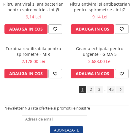
Vase
Filtru antiviral si antibacterian
Filtru antiviral si antibacterian
pentru spirometrie - int Ø
pentru spirometrie - int Ø
Spirometrie
27,0 x ext Ø 30,0 mm / int Ø
27,0 x ext Ø 30,0 mm / int Ø
9,14 Lei
9,14 Lei
Turbine
27,5 x ext Ø 30,0 mm
45,5 x ext Ø 48,0 mm
Spirometre
ADAUGA IN COS
ADAUGA IN COS
Filtre antibacteriene
Piese bucale
Turbina reutilizabila pentru
Geanta echipata pentru
Alte dispozitive respiratorii
spirometre - MIR
urgente - GIMA 5
Clesti nazali
2.178,00 Lei
3.688,00 Lei
Investigare si diagnostic
ADAUGA IN COS
ADAUGA IN COS
Dermatoscoape
Audiometre
1
2
3
45
...
Laringoscoape
Oglinzi/Lampi frontale
Diapazon
Newsletter
Nu rata ofertele si promotiile noastre
Set ORL/Oftalmo
Lampi examinare
Testare reflexe