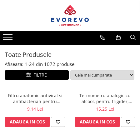
Medical
Metrologie
Nebulizatoare
Termometre
Concentratoare oxigen
Higrometre
Dopplere
Termohigrometre
Toate Produsele
Pulsoximetrie
Cronometre
Afiseaza:
1-
24
din
1072
produse
Senzori SpO2
FILTRE
Pulsoximetre
Cabluri extensie
Capnometre
Filtru anatomic antiviral si
Termometru analogic cu
antibacterian pentru
alcool, pentru frigider,
Lampi operatie
spirometrie – int. Ø 27,5mm x
congelator, vitrina frigorifica -
9,14 Lei
15,25 Lei
Negatoscoape
ext. Ø 30,0mm
Möller Therm GmbH
ADAUGA IN COS
ADAUGA IN COS
Holter EKG
Perfuzomate