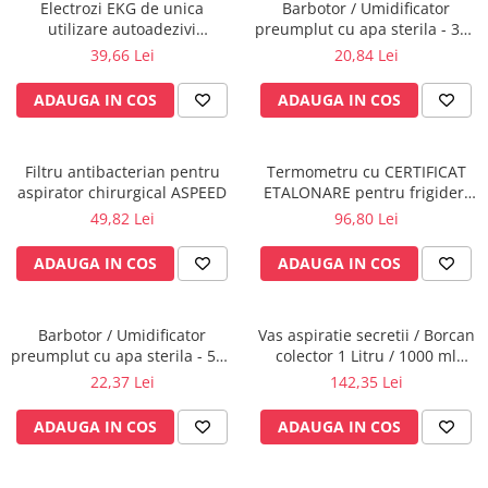
Injectomate
Electrozi EKG de unica
Barbotor / Umidificator
utilizare autoadezivi
preumplut cu apa sterila - 350
CPAP si AUTOCPAP
36x40mm cu capsa, pachet
ml - Amsino
39,66 Lei
20,84 Lei
100 buc.
Instrumentar
ADAUGA IN COS
ADAUGA IN COS
Instalatii gaze medicinale
Oxigenatoare
Statii gaze medicinale
Filtru antibacterian pentru
Termometru cu CERTIFICAT
aspirator chirurgical ASPEED
ETALONARE pentru frigider,
Prize gaze medicinale
vitrine frigorifice,
49,82 Lei
96,80 Lei
Regulatoare presiune gaze
congelatoare,autorizat BRML
medicinale
ADAUGA IN COS
ADAUGA IN COS
Butelii gaze medicale
Carucioare butelii gaze
Conectori gaze medicinale
Barbotor / Umidificator
Vas aspiratie secretii / Borcan
preumplut cu apa sterila - 550
colector 1 Litru / 1000 ml
Componente statii gaze
ml - Amsino
pentru aspirator chirurgical -
22,37 Lei
142,35 Lei
Panouri control si alarmare
autoclavabil 121°C - capac si
accesorii incluse
Console ATI si UPU
ADAUGA IN COS
ADAUGA IN COS
Dispozitive si sisteme de prindere /
fixare