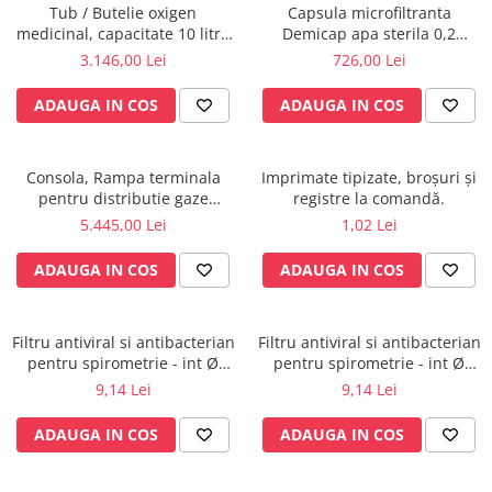
Tub / Butelie oxigen
Capsula microfiltranta
Radiocautere
medicinal, capacitate 10 litri,
Demicap apa sterila 0,2
Aspiratoare de fum
cu Regulator MediVital - GCE
microni 60 cicluri cu gat gros
3.146,00 Lei
726,00 Lei
Criocautere
Consumabile medicale si Accesorii
ADAUGA IN COS
ADAUGA IN COS
cutii medicamente
Electrozi
Consola, Rampa terminala
Imprimate tipizate, broșuri și
Hartie
pentru distributie gaze
registre la comandă.
Accesorii pentru perfuzie
medicale si circuite electrice
5.445,00 Lei
1,02 Lei
ATI, UPU, ICR
Geluri
ADAUGA IN COS
ADAUGA IN COS
Filtre antibacteriene si antivirale
Garouri
Ochelari de protectie
Filtru antiviral si antibacterian
Filtru antiviral si antibacterian
Gel ECO
pentru spirometrie - int Ø
pentru spirometrie - int Ø
27,0 x ext Ø 30,5 mm / int Ø
27,0 x ext Ø 30,0 mm / int Ø
9,14 Lei
9,14 Lei
Cabluri EKG (10 fire)
29,5 x ext Ø 32,8 mm
30,5 x ext Ø 34,5 mm
Electrozi ECG / EKG
ADAUGA IN COS
ADAUGA IN COS
Sonde TOCO
Sonde US