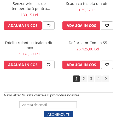
Vase
Senzor wireless de
Scaun cu toaleta din otel
temperatură pentru
Spirometrie
639,57 Lei
KlimaLogg Pro - 30.3181IT
130,15 Lei
Turbine
Spirometre
ADAUGA IN COS
ADAUGA IN COS
Filtre antibacteriene
Piese bucale
Fotoliu rulant cu toaleta din
Defibrilator Comen S5
Alte dispozitive respiratorii
inox
26.425,80 Lei
Clesti nazali
1.778,39 Lei
Investigare si diagnostic
ADAUGA IN COS
ADAUGA IN COS
Dermatoscoape
Audiometre
1
2
3
4
Laringoscoape
Oglinzi/Lampi frontale
Diapazon
Newsletter
Nu rata ofertele si promotiile noastre
Set ORL/Oftalmo
Lampi examinare
Testare reflexe