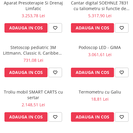
Rampa gaze medicale pat pacient
Aparat Presoterapie Si Drenaj
Cantar digital SOEHNLE 7831
Limfatic
cu taliometru si functie de
Rampa iluminat alarmare
BMI
3.253,78 Lei
5.317,90 Lei
Robineti
Accesorii vase
ADAUGA IN COS
ADAUGA IN COS
Tevi cupru si accesorii
Console tavan sali operatie
Stetoscop pediatric 3M
Podoscop LED - GIMA
Lavoare apa sterila
Littmann, Classic II, Caribbean
3.061,61 Lei
Lavoare chirurgicale
Blue 2153
731,08 Lei
Adaptori/cuple
ADAUGA IN COS
ADAUGA IN COS
Capsule, filtre finale apa sterila
Prefiltre lavoare
Electrochirurgie
Troliu mobil SMART CARTS cu
Termometru cu Galiu
sertar
Manere pentru electrocautere
18,81 Lei
2.148,51 Lei
Cabluri pentru pensele bipolare
Cabluri conectare electrozi neutri
ADAUGA IN COS
ADAUGA IN COS
Electrozi neutri
Electrocautere