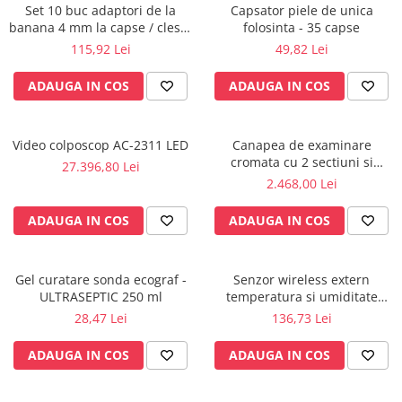
Set 10 buc adaptori de la
Capsator piele de unica
Radiocautere
banana 4 mm la capse / cleste
folosinta - 35 capse
Aspiratoare de fum
ekg
115,92 Lei
49,82 Lei
Criocautere
Consumabile medicale si Accesorii
ADAUGA IN COS
ADAUGA IN COS
cutii medicamente
Electrozi
Video colposcop AC-2311 LED
Canapea de examinare
Hartie
cromata cu 2 sectiuni si
27.396,80 Lei
Accesorii pentru perfuzie
suport rola inclus
2.468,00 Lei
Geluri
ADAUGA IN COS
ADAUGA IN COS
Filtre antibacteriene si antivirale
Garouri
Ochelari de protectie
Gel curatare sonda ecograf -
Senzor wireless extern
Gel ECO
ULTRASEPTIC 250 ml
temperatura si umiditate
pentru KLIMALOGG PRO -
28,47 Lei
136,73 Lei
Cabluri EKG (10 fire)
30.3180IT
Electrozi ECG / EKG
ADAUGA IN COS
ADAUGA IN COS
Sonde TOCO
Sonde US