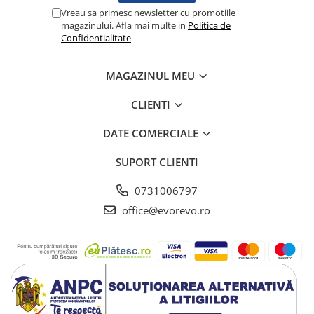
Lampi cu infrarosu
Vreau sa primesc newsletter cu promotiile
magazinului. Afla mai multe in
Politica de
Electroencefalografe
Confidentialitate
Colposcoape
Osteodensitometre
MAGAZINUL MEU
Stetoscoape
Tensiometre
CLIENTI
Oftalmoscoape
DATE COMERCIALE
Otoscoape
Ingrijirea sanatatii
SUPORT CLIENTI
Aparate apnee
0731006797
Aparate aerosoli
office@evorevo.ro
Aparate masaj
Cantare
Glucometre
Ingrijire personala
Perne si paturi electrice
Perne ortopedice