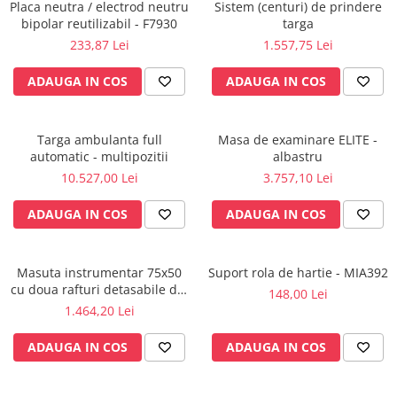
Injectomate
Placa neutra / electrod neutru
Sistem (centuri) de prindere
bipolar reutilizabil - F7930
targa
CPAP si AUTOCPAP
233,87 Lei
1.557,75 Lei
Instrumentar
ADAUGA IN COS
ADAUGA IN COS
Instalatii gaze medicinale
Oxigenatoare
Statii gaze medicinale
Targa ambulanta full
Masa de examinare ELITE -
automatic - multipozitii
albastru
Prize gaze medicinale
10.527,00 Lei
3.757,10 Lei
Regulatoare presiune gaze
medicinale
ADAUGA IN COS
ADAUGA IN COS
Butelii gaze medicale
Carucioare butelii gaze
Conectori gaze medicinale
Masuta instrumentar 75x50
Suport rola de hartie - MIA392
cu doua rafturi detasabile din
148,00 Lei
Componente statii gaze
inox - M600879/I
1.464,20 Lei
Panouri control si alarmare
Console ATI si UPU
ADAUGA IN COS
ADAUGA IN COS
Dispozitive si sisteme de prindere /
fixare