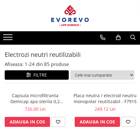
Medical
Metrologie
Nebulizatoare
Termometre
Concentratoare oxigen
Higrometre
Dopplere
Termohigrometre
Electrozi neutri reutilizabili
Pulsoximetrie
Cronometre
Afiseaza:
1-
24
din
85
produse
Senzori SpO2
FILTRE
Pulsoximetre
Cabluri extensie
Capnometre
Capsula microfiltranta
Placa neutra / electrod neutru
Demicap apa sterila 0,2
monopolar reutilizabil - F7915
Lampi operatie
microni 60 cicluri cu gat gros
726,00 Lei
249,12 Lei
Negatoscoape
ADAUGA IN COS
ADAUGA IN COS
Holter EKG
Perfuzomate