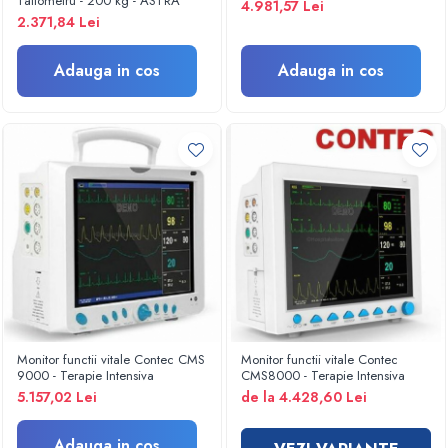
Taliometru - 200 kg - ASTRA
4.981,57 Lei
Injectomate
2.371,84 Lei
CPAP si AUTOCPAP
Instrumentar
Adauga in cos
Adauga in cos
Instalatii gaze medicinale
Oxigenatoare
Statii gaze medicinale
Prize gaze medicinale
Regulatoare presiune gaze medicinale
Butelii gaze medicale
Carucioare butelii gaze
Conectori gaze medicinale
Componente statii gaze
Panouri control si alarmare
Monitor functii vitale Contec CMS
Monitor functii vitale Contec
Console ATI si UPU
9000 - Terapie Intensiva
CMS8000 - Terapie Intensiva
Dispozitive si sisteme de prindere / fixare
5.157,02 Lei
de la 4.428,60 Lei
Rampa gaze medicale pat pacient
Rampa iluminat alarmare
Adauga in cos