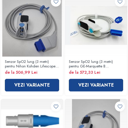
Trolii si carucioare
Paturi spital electrice
Paturi spital mecanice
Paturi nou-nascuti
Mese ginecologice
Mese instrumentar
Scaune doctor
Scaun recoltare sange
Senzor SpO2 lung (3 metri)
Senzor SpO2 lung (3 metri)
Tabureti
pentru Nihon Kohden Lifescope S
pentru GE-Marquette B
Targi/brancarde
- BSM2350 Lifescope I, BSM
SERIES(B40, B850etc. ) -
de la 506,99 Lei
de la 572,33 Lei
2301K, 2303K - CORERAY
CORERAY
Masa infasat bebelusi
VEZI VARIANTE
VEZI VARIANTE
Scaune
Banchete asteptare
Colectoare pansamente
Lampi examinare
Scaun ORL
Scarite