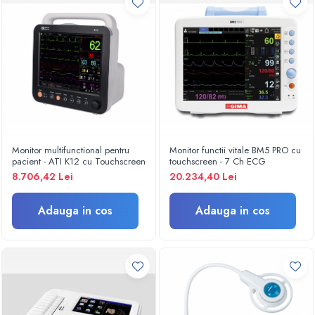
Criocautere
Consumabile medicale si Accesorii
cutii medicamente
Electrozi
Hartie
Accesorii pentru perfuzie
Geluri
Filtre antibacteriene si antivirale
Monitor multifunctional pentru
Monitor functii vitale BM5 PRO cu
pacient - ATI K12 cu Touchscreen
touchscreen - 7 Ch ECG
Garouri
8.706,42 Lei
20.234,40 Lei
Ochelari de protectie
Gel ECO
Adauga in cos
Adauga in cos
Cabluri EKG (10 fire)
Electrozi ECG / EKG
Sonde TOCO
Sonde US
Vase
Spirometrie