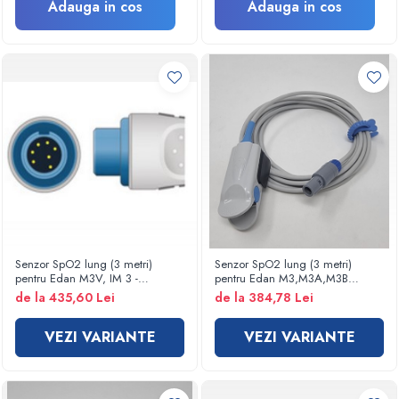
Protectie si acoperiri in urgente
Adauga in cos
Adauga in cos
Aparatura si echipamente
Protectie personal
Sterilizare
Casolete sterilizare
Pungi sterilizare
Indicatori sterilizare
Masini sigilat si taiat pungi
Lampi germicide
Sterilizatoare
Lampi bactericide
Senzor SpO2 lung (3 metri)
Senzor SpO2 lung (3 metri)
Mobilier medical
pentru Edan M3V, IM 3 -
pentru Edan M3,M3A,M3B
CORERAY
iM9,iM9A,iM50 - MEDIBLUE -
Canapele consultatii
de la 435,60 Lei
de la 384,78 Lei
CORERAY
Dulapuri instrumente/medicamente
VEZI VARIANTE
VEZI VARIANTE
Noptiere
Paravane
Suport perfuzie