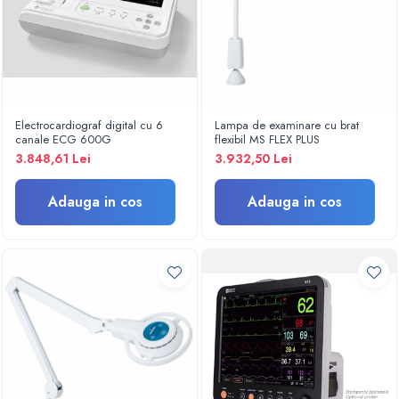
Turbine
Spirometre
Filtre antibacteriene
Piese bucale
Alte dispozitive respiratorii
Electrocardiograf digital cu 6
Lampa de examinare cu brat
canale ECG 600G
flexibil MS FLEX PLUS
Clesti nazali
3.848,61 Lei
3.932,50 Lei
Investigare si diagnostic
Dermatoscoape
Adauga in cos
Adauga in cos
Audiometre
Laringoscoape
Oglinzi/Lampi frontale
Diapazon
Set ORL/Oftalmo
Lampi examinare
Testare reflexe
Lampi cu infrarosu