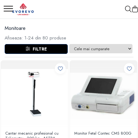
Medical
Metrologie
Monitoare
Nebulizatoare
Termometre
Afiseaza:
1-
24
din
80
produse
Concentratoare oxigen
Higrometre
FILTRE
Dopplere
Termohigrometre
Pulsoximetrie
Cronometre
Senzori SpO2
Pulsoximetre
Cabluri extensie
Capnometre
Lampi operatie
Negatoscoape
Holter EKG
Perfuzomate
Cantar mecanic profesional cu
Monitor Fetal Contec CMS 800G