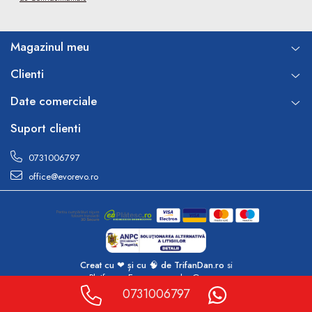
Magazinul meu
Clienti
Date comerciale
Suport clienti
0731006797
office@evorevo.ro
Creat cu ❤ și cu 🧠 de TrifanDan.ro
si
Platforma E-commerce by Gomag
0731006797