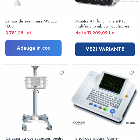
Electroencefalografe
Colposcoape
Osteodensitometre
Lampa de examinare MS LED
Monitor ATI functii vitale K15,
Stetoscoape
PLUS
multifunctional, cu Touchscreen
3.781,25 Lei
de la 11.209,09 Lei
Tensiometre
Oftalmoscoape
Adauga in cos
VEZI VARIANTE
Otoscoape
Ingrijirea sanatatii
Aparate apnee
Aparate aerosoli
Aparate masaj
Cantare
Glucometre
Ingrijire personala
Perne si paturi electrice
Perne ortopedice
Tensiometre
Carucior cu cos accesorii, pentru
Electrocardiograf Comen