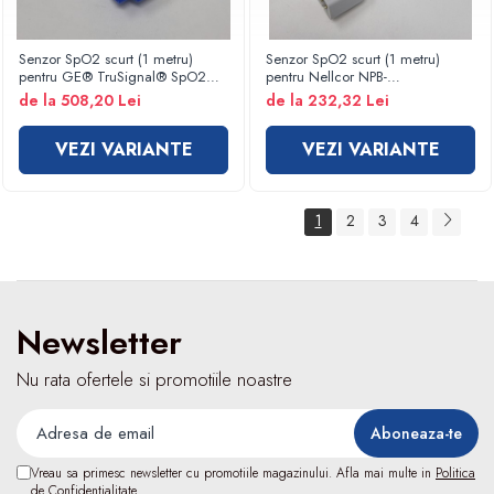
Fizioterapie
Kinetoterapie
Senzor SpO2 scurt (1 metru)
Senzor SpO2 scurt (1 metru)
Electroterapie
pentru GE® TruSignal® SpO2
pentru Nellcor NPB-
Electroterapie
sensor - CORERAY
20, Invivo, Spot Vital Signs etc -
de la 508,20 Lei
de la 232,32 Lei
CORERAY
Dispozitive ingrijire pacienti
VEZI VARIANTE
VEZI VARIANTE
Accesorii scaun cu rotile
Ingrijire la domiciliu
Saltele antiescara
1
2
3
4
Dispozitive pentru ingrijire pacienti
Holter TA
Dispozitive uz veterinar
Newsletter
Nu rata ofertele si promotiile noastre
Vreau sa primesc newsletter cu promotiile magazinului. Afla mai multe in
Politica
de Confidentialitate