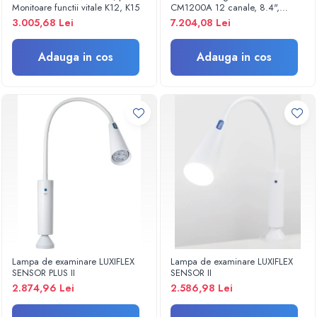
Termometre
Monitoare functii vitale K12, K15
CM1200A 12 canale, 8.4",
Umidificatoare
Portabil, Touch screen,
3.005,68 Lei
7.204,08 Lei
Acumulator Li-Ion
Monitorizare somn
Masurare
Adauga in cos
Adauga in cos
Cantare
Taliometre / Pediometre
Masurare corporala
Alcoolmetre
Prim ajutor, urgenta & reanimare
Targi urgente
Truse urgente
Genti urgente
Gulere cervicale
Masti
Lampa de examinare LUXIFLEX
Lampa de examinare LUXIFLEX
Rucsacuri
SENSOR PLUS II
SENSOR II
Foarfece
2.874,96 Lei
2.586,98 Lei
Truse pentru resuscitare / reanimare