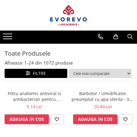
Medical
Metrologie
Nebulizatoare
Termometre
Concentratoare oxigen
Higrometre
Dopplere
Termohigrometre
Toate Produsele
Pulsoximetrie
Cronometre
Afiseaza:
1-
24
din
1072
produse
Senzori SpO2
FILTRE
Pulsoximetre
Cabluri extensie
Capnometre
Filtru anatomic antiviral si
Barbotor / Umidificator
antibacterian pentru
preumplut cu apa sterila - 350
Lampi operatie
spirometrie – int. Ø 27,5mm x
ml - Amsino
9,14 Lei
20,84 Lei
Negatoscoape
ext. Ø 30,0mm
ADAUGA IN COS
ADAUGA IN COS
Holter EKG
Perfuzomate