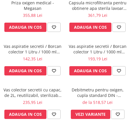
Rampa gaze medicale pat pacient
Priza oxigen medical -
Capsula microfiltranta pentru
Megasan
obtinere apa sterila lavoar
Rampa iluminat alarmare
chirurgical, 31 zile fara
355,88 Lei
361,79 Lei
Robineti
autoclavare
Accesorii vase
ADAUGA IN COS
ADAUGA IN COS
Tevi cupru si accesorii
Console tavan sali operatie
Vas aspiratie secretii / Borcan
Vas aspiratie secretii / Borcan
Lavoare apa sterila
colector 1 Litru / 1000 ml
colector 1 Litru / 1000 ml
Lavoare chirurgicale
pentru aspirator chirurgical -
pentru aspirator chirurgical -
142,35 Lei
193,19 Lei
autoclavabil 121°C - capac si
autoclavabil 134°C - capac si
Adaptori/cuple
accesorii incluse
accesorii incluse
ADAUGA IN COS
ADAUGA IN COS
Capsule, filtre finale apa sterila
Prefiltre lavoare
Electrochirurgie
Vas colector secretii cu capac,
Debitmetru pentru oxigen,
de 2L, reutilizabil, sterilizabil
cupla standard DIN -
Manere pentru electrocautere
la 121°C
MEDIMETER - GCE
235,95 Lei
de la 518,57 Lei
Cabluri pentru pensele bipolare
Cabluri conectare electrozi neutri
ADAUGA IN COS
VEZI VARIANTE
Electrozi neutri
Electrocautere