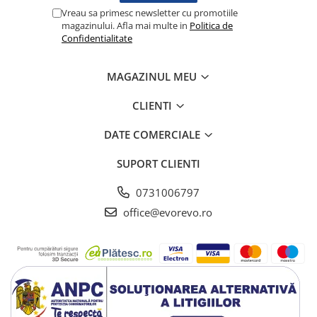
Lampi cu infrarosu
Vreau sa primesc newsletter cu promotiile
magazinului. Afla mai multe in
Politica de
Electroencefalografe
Confidentialitate
Colposcoape
Osteodensitometre
MAGAZINUL MEU
Stetoscoape
Tensiometre
CLIENTI
Oftalmoscoape
DATE COMERCIALE
Otoscoape
Ingrijirea sanatatii
SUPORT CLIENTI
Aparate apnee
0731006797
Aparate aerosoli
office@evorevo.ro
Aparate masaj
Cantare
Glucometre
Ingrijire personala
Perne si paturi electrice
Perne ortopedice