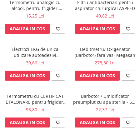
Injectomate
Termometru analogic cu
Filtru antibacterian pentru
alcool, pentru frigider,
aspirator chirurgical ASPEED
CPAP si AUTOCPAP
congelator, vitrina frigorifica -
15,25 Lei
49,82 Lei
Möller Therm GmbH
Instrumentar
ADAUGA IN COS
ADAUGA IN COS
Instalatii gaze medicinale
Oxigenatoare
Statii gaze medicinale
Electrozi EKG de unica
Debitmetru/ Oxigenator
utilizare autoadezivi
(Barbotor) fara vas- Megasan
Prize gaze medicinale
36x40mm cu capsa, pachet
39,66 Lei
278,30 Lei
Regulatoare presiune gaze
100 buc.
medicinale
ADAUGA IN COS
ADAUGA IN COS
Butelii gaze medicale
Carucioare butelii gaze
Conectori gaze medicinale
Termometru cu CERTIFICAT
Barbotor / Umidificator
ETALONARE pentru frigider,
preumplut cu apa sterila - 550
Componente statii gaze
vitrine frigorifice,
ml - Amsino
96,80 Lei
22,37 Lei
Panouri control si alarmare
congelatoare,autorizat BRML
Console ATI si UPU
ADAUGA IN COS
ADAUGA IN COS
Dispozitive si sisteme de prindere /
fixare