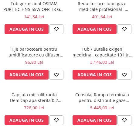
Tub germicidal OSRAM
Reductor presiune gaze
Radiocautere
PURITEC HNS 55W OFR T8 G13
medicale profesional -
Aspiratoare de fum
UVC pentru lampa bactericida
ProControl_PC0781404
141,34 Lei
401,64 Lei
Criocautere
/ sterilizare, dezinfectie apa si
aer
Consumabile medicale si Accesorii
ADAUGA IN COS
ADAUGA IN COS
cutii medicamente
Electrozi
Tije barbotoare pentru
Tub / Butelie oxigen
Hartie
umidificatoare cu difuzor
medicinal, capacitate 10 litri,
Accesorii pentru perfuzie
oxigen, set x 10 buc.
cu Regulator MediVital - GCE
96,80 Lei
3.146,00 Lei
Geluri
ADAUGA IN COS
ADAUGA IN COS
Filtre antibacteriene si antivirale
Garouri
Ochelari de protectie
Capsula microfiltranta
Consola, Rampa terminala
Gel ECO
Demicap apa sterila 0,2
pentru distributie gaze
microni 60 cicluri cu gat gros
medicale si circuite electrice
726,00 Lei
5.445,00 Lei
Cabluri EKG (10 fire)
ATI, UPU, ICR
Electrozi ECG / EKG
ADAUGA IN COS
ADAUGA IN COS
Sonde TOCO
Sonde US