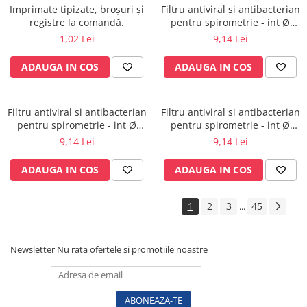
Vase
Imprimate tipizate, broșuri și
Filtru antiviral si antibacterian
registre la comandă.
pentru spirometrie - int Ø
Spirometrie
27,0 x ext Ø 30,5 mm / int Ø
1,02 Lei
9,14 Lei
Turbine
29,5 x ext Ø 32,8 mm
Spirometre
ADAUGA IN COS
ADAUGA IN COS
Filtre antibacteriene
Piese bucale
Filtru antiviral si antibacterian
Filtru antiviral si antibacterian
Alte dispozitive respiratorii
pentru spirometrie - int Ø
pentru spirometrie - int Ø
Clesti nazali
27,0 x ext Ø 30,0 mm / int Ø
27,0 x ext Ø 30,0 mm / int Ø
9,14 Lei
9,14 Lei
30,5 x ext Ø 34,5 mm
27,5 x ext Ø 30,0 mm
Investigare si diagnostic
ADAUGA IN COS
ADAUGA IN COS
Dermatoscoape
Audiometre
1
2
3
45
...
Laringoscoape
Oglinzi/Lampi frontale
Diapazon
Newsletter
Nu rata ofertele si promotiile noastre
Set ORL/Oftalmo
Lampi examinare
Testare reflexe