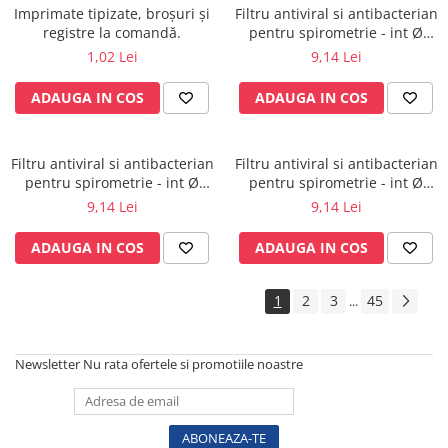
Vase
Imprimate tipizate, broșuri și
Filtru antiviral si antibacterian
registre la comandă.
pentru spirometrie - int Ø
Spirometrie
27,0 x ext Ø 30,5 mm / int Ø
1,02 Lei
9,14 Lei
Turbine
29,5 x ext Ø 32,8 mm
Spirometre
ADAUGA IN COS
ADAUGA IN COS
Filtre antibacteriene
Piese bucale
Filtru antiviral si antibacterian
Filtru antiviral si antibacterian
Alte dispozitive respiratorii
pentru spirometrie - int Ø
pentru spirometrie - int Ø
Clesti nazali
27,0 x ext Ø 30,0 mm / int Ø
27,0 x ext Ø 30,0 mm / int Ø
9,14 Lei
9,14 Lei
30,5 x ext Ø 34,5 mm
27,5 x ext Ø 30,0 mm
Investigare si diagnostic
ADAUGA IN COS
ADAUGA IN COS
Dermatoscoape
Audiometre
1
2
3
45
...
Laringoscoape
Oglinzi/Lampi frontale
Diapazon
Newsletter
Nu rata ofertele si promotiile noastre
Set ORL/Oftalmo
Lampi examinare
Testare reflexe