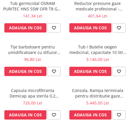
Tub germicidal OSRAM
Reductor presiune gaze
Radiocautere
PURITEC HNS 55W OFR T8 G13
medicale profesional -
Aspiratoare de fum
UVC pentru lampa bactericida
ProControl_PC0781404
141,34 Lei
401,64 Lei
Criocautere
/ sterilizare, dezinfectie apa si
aer
Consumabile medicale si Accesorii
ADAUGA IN COS
ADAUGA IN COS
cutii medicamente
Electrozi
Tije barbotoare pentru
Tub / Butelie oxigen
Hartie
umidificatoare cu difuzor
medicinal, capacitate 10 litri,
Accesorii pentru perfuzie
oxigen, set x 10 buc.
cu Regulator MediVital - GCE
96,80 Lei
3.146,00 Lei
Geluri
ADAUGA IN COS
ADAUGA IN COS
Filtre antibacteriene si antivirale
Garouri
Ochelari de protectie
Capsula microfiltranta
Consola, Rampa terminala
Gel ECO
Demicap apa sterila 0,2
pentru distributie gaze
microni 60 cicluri cu gat gros
medicale si circuite electrice
726,00 Lei
5.445,00 Lei
Cabluri EKG (10 fire)
ATI, UPU, ICR
Electrozi ECG / EKG
ADAUGA IN COS
ADAUGA IN COS
Sonde TOCO
Sonde US