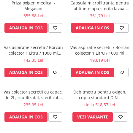
Rampa gaze medicale pat pacient
Priza oxigen medical -
Capsula microfiltranta pentru
Megasan
obtinere apa sterila lavoar
Rampa iluminat alarmare
chirurgical, 31 zile fara
355,88 Lei
361,79 Lei
Robineti
autoclavare
Accesorii vase
ADAUGA IN COS
ADAUGA IN COS
Tevi cupru si accesorii
Console tavan sali operatie
Vas aspiratie secretii / Borcan
Vas aspiratie secretii / Borcan
Lavoare apa sterila
colector 1 Litru / 1000 ml
colector 1 Litru / 1000 ml
Lavoare chirurgicale
pentru aspirator chirurgical -
pentru aspirator chirurgical -
142,35 Lei
193,19 Lei
autoclavabil 121°C - capac si
autoclavabil 134°C - capac si
Adaptori/cuple
accesorii incluse
accesorii incluse
ADAUGA IN COS
ADAUGA IN COS
Capsule, filtre finale apa sterila
Prefiltre lavoare
Electrochirurgie
Vas colector secretii cu capac,
Debitmetru pentru oxigen,
de 2L, reutilizabil, sterilizabil
cupla standard DIN -
Manere pentru electrocautere
la 121°C
MEDIMETER - GCE
235,95 Lei
de la 518,57 Lei
Cabluri pentru pensele bipolare
Cabluri conectare electrozi neutri
ADAUGA IN COS
VEZI VARIANTE
Electrozi neutri
Electrocautere