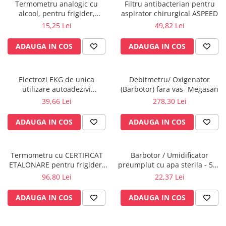
Injectomate
Termometru analogic cu
Filtru antibacterian pentru
alcool, pentru frigider,
aspirator chirurgical ASPEED
CPAP si AUTOCPAP
congelator, vitrina frigorifica -
15,25 Lei
49,82 Lei
Möller Therm GmbH
Instrumentar
ADAUGA IN COS
ADAUGA IN COS
Instalatii gaze medicinale
Oxigenatoare
Statii gaze medicinale
Electrozi EKG de unica
Debitmetru/ Oxigenator
utilizare autoadezivi
(Barbotor) fara vas- Megasan
Prize gaze medicinale
36x40mm cu capsa, pachet
39,66 Lei
278,30 Lei
Regulatoare presiune gaze
100 buc.
medicinale
ADAUGA IN COS
ADAUGA IN COS
Butelii gaze medicale
Carucioare butelii gaze
Conectori gaze medicinale
Termometru cu CERTIFICAT
Barbotor / Umidificator
ETALONARE pentru frigider,
preumplut cu apa sterila - 550
Componente statii gaze
vitrine frigorifice,
ml - Amsino
96,80 Lei
22,37 Lei
Panouri control si alarmare
congelatoare,autorizat BRML
Console ATI si UPU
ADAUGA IN COS
ADAUGA IN COS
Dispozitive si sisteme de prindere /
fixare