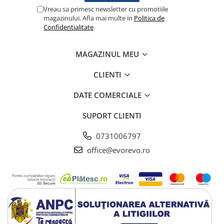
Lampi cu infrarosu
Vreau sa primesc newsletter cu promotiile
magazinului. Afla mai multe in
Politica de
Electroencefalografe
Confidentialitate
Colposcoape
Osteodensitometre
MAGAZINUL MEU
Stetoscoape
Tensiometre
CLIENTI
Oftalmoscoape
DATE COMERCIALE
Otoscoape
Ingrijirea sanatatii
SUPORT CLIENTI
Aparate apnee
0731006797
Aparate aerosoli
office@evorevo.ro
Aparate masaj
Cantare
Glucometre
Ingrijire personala
Perne si paturi electrice
Perne ortopedice