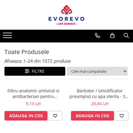
Medical
Metrologie
Nebulizatoare
Termometre
Concentratoare oxigen
Higrometre
Dopplere
Termohigrometre
Toate Produsele
Pulsoximetrie
Cronometre
Afiseaza:
1-
24
din
1072
produse
Senzori SpO2
FILTRE
Pulsoximetre
Cabluri extensie
Capnometre
Filtru anatomic antiviral si
Barbotor / Umidificator
antibacterian pentru
preumplut cu apa sterila - 350
Lampi operatie
spirometrie – int. Ø 27,5mm x
ml - Amsino
9,14 Lei
20,84 Lei
Negatoscoape
ext. Ø 30,0mm
ADAUGA IN COS
ADAUGA IN COS
Holter EKG
Perfuzomate