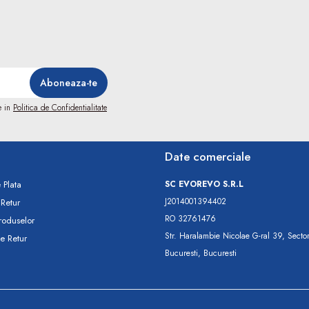
e in
Politica de Confidentialitate
Date comerciale
 Plata
SC​ ​EVOREVO​ ​S.R.L
J2014001394402
 Retur
RO 32761476
roduselor
Str. Haralambie Nicolae G-ral 39, Secto
e Retur
Bucuresti, Bucuresti