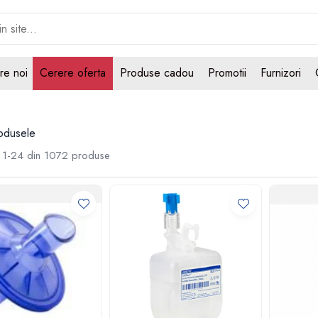
re noi
Cerere oferta
Produse cadou
Promotii
Furnizori
odusele
1-
24
din
1072
produse