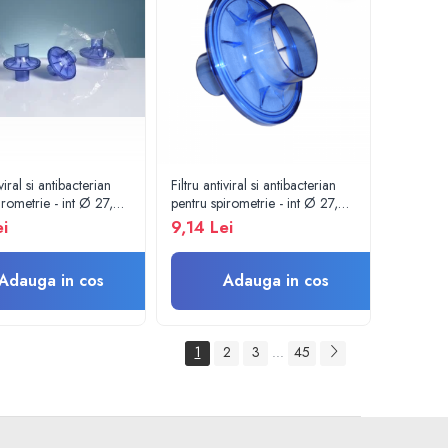
iviral si antibacterian
Filtru antiviral si antibacterian
irometrie - int Ø 27,0
pentru spirometrie - int Ø 27,0
30,0 mm / int Ø 27,5
x ext Ø 30,0 mm / int Ø 45,5
ei
9,14 Lei
 30,0 mm
x ext Ø 48,0 mm
Adauga in cos
Adauga in cos
1
2
3
45
...