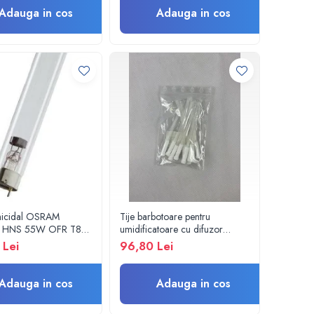
Adauga in cos
Adauga in cos
micidal OSRAM
Tije barbotoare pentru
C HNS 55W OFR T8
umidificatoare cu difuzor
 pentru lampa
oxigen, set x 10 buc.
 Lei
96,80 Lei
a / sterilizare,
ie apa si aer
Adauga in cos
Adauga in cos