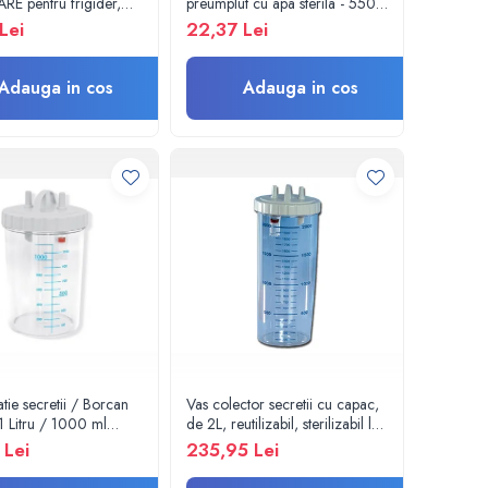
E pentru frigider,
preumplut cu apa sterila - 550
gorifice,
ml - Amsino
Lei
22,37 Lei
oare,autorizat BRML
Adauga in cos
Adauga in cos
atie secretii / Borcan
Vas colector secretii cu capac,
1 Litru / 1000 ml
de 2L, reutilizabil, sterilizabil la
pirator chirurgical -
121°C
 Lei
235,95 Lei
bil 134°C - capac si
 incluse