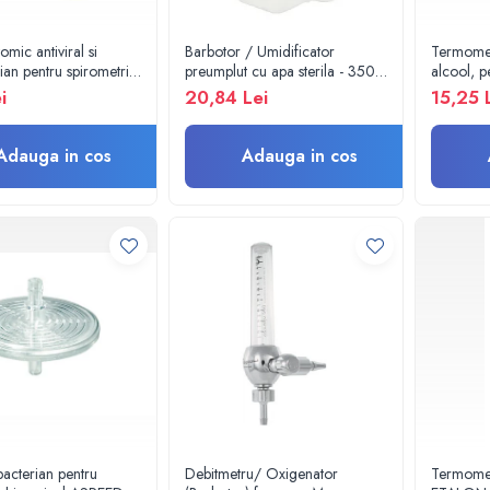
tomic antiviral si
Barbotor / Umidificator
Termomet
rian pentru spirometrie
preumplut cu apa sterila - 350
alcool, p
27,5mm x ext. Ø
ml - Amsino
congelator
i
20,84 Lei
15,25 
Möller 
Adauga in cos
Adauga in cos
ibacterian pentru
Debitmetru/ Oxigenator
Termome