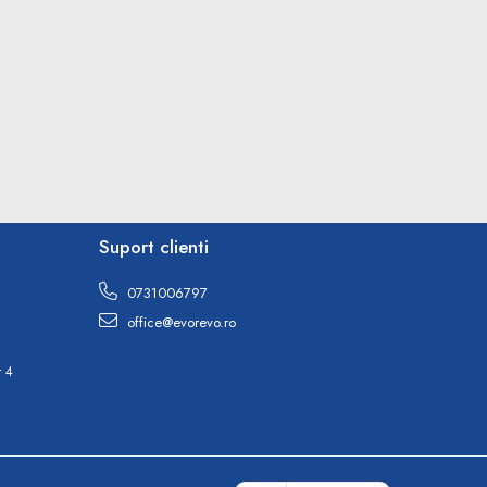
Suport clienti
0731006797
office@evorevo.ro
r 4