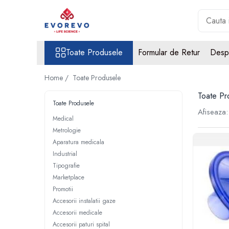
Toate Produsele
Toate Produsele
Formular de Retur
Desp
Medical
Nebulizatoare
Home /
Toate Produsele
Concentratoare oxigen
Toate Pr
Dopplere
Toate Produsele
Afiseaza:
Pulsoximetrie
Medical
Metrologie
Senzori SpO2
Aparatura medicala
Pulsoximetre
Industrial
Cabluri extensie
Tipografie
Capnometre
Marketplace
Lampi operatie
Promotii
Accesorii instalatii gaze
Negatoscoape
Accesorii medicale
Holter EKG
Accesorii paturi spital