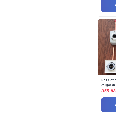
Radiocautere
Aspiratoare de fum
Criocautere
Consumabile medicale si Accesorii
cutii medicamente
Electrozi
Hartie
Accesorii pentru perfuzie
Geluri
Filtre antibacteriene si antivirale
Garouri
Ochelari de protectie
Priza oxi
Gel ECO
Megasan
355,88
Cabluri EKG (10 fire)
Electrozi ECG / EKG
Sonde TOCO
Sonde US