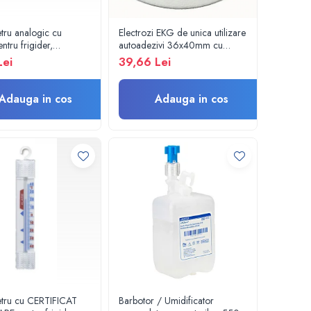
ru analogic cu
Electrozi EKG de unica utilizare
entru frigider,
autoadezivi 36x40mm cu
, vitrina frigorifica -
capsa, pachet 100 buc.
Lei
39,66 Lei
Therm GmbH
Adauga in cos
Adauga in cos
tru cu CERTIFICAT
Barbotor / Umidificator