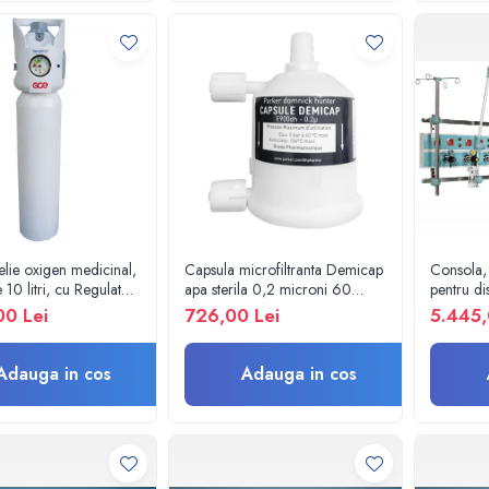
elie oxigen medicinal,
Capsula microfiltranta Demicap
Consola,
 10 litri, cu Regulator
apa sterila 0,2 microni 60
pentru di
l - GCE
cicluri cu gat gros
si circui
00 Lei
726,00 Lei
5.445,
ICR
Adauga in cos
Adauga in cos