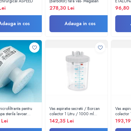
 chirurgical ASPEED
(Barbotor) fara vas- Megasan
ETALONAR
vitrine fri
Lei
278,30 Lei
96,80 
congelat
Adauga in cos
Adauga in cos
icrofiltranta pentru
Vas aspiratie secretii / Borcan
Vas aspir
pa sterila lavoar
colector 1 Litru / 1000 ml
colector 
l, 31 zile fara
pentru aspirator chirurgical -
pentru as
 Lei
142,35 Lei
193,19
re
autoclavabil 121°C - capac si
autoclava
accesorii incluse
accesorii