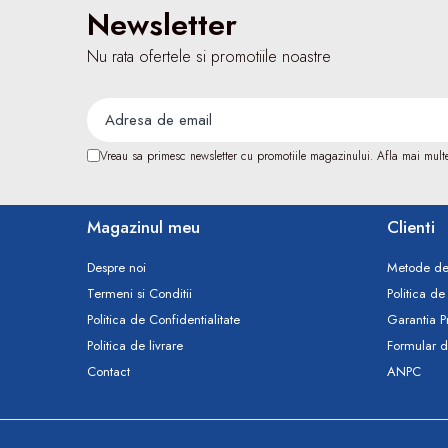
Tensiometre
Newsletter
Termometre
Nu rata ofertele si promotiile noastre
Umidificatoare
Monitorizare somn
Masurare
Cantare
Vreau sa primesc newsletter cu promotiile magazinului. Afla mai mult
Taliometre / Pediometre
Masurare corporala
Alcoolmetre
Magazinul meu
Clienti
Prim ajutor, urgenta & reanimare
Despre noi
Metode de
Targi urgente
Termeni si Conditii
Politica de
Truse urgente
Politica de Confidentialitate
Garantia P
Genti urgente
Politica de livrare
Formular d
Gulere cervicale
Contact
ANPC
Masti
Rucsacuri
Foarfece