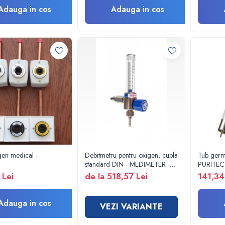
Adauga in cos
Adauga in cos
gen medical -
Debitmetru pentru oxigen, cupla
Tub ger
standard DIN - MEDIMETER -
PURITE
GCE
G13 UVC
 Lei
de la 518,57 Lei
141,34
bactericid
dezinfect
Adauga in cos
VEZI VARIANTE