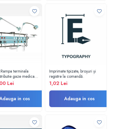
 Rampa terminala
Imprimate tipizate, broșuri și
stributie gaze medicale
registre la comandă.
te electrice ATI, UPU,
00 Lei
1,02 Lei
Adauga in cos
Adauga in cos