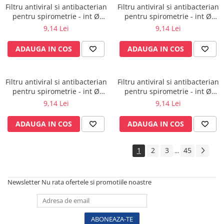
Vase
Filtru antiviral si antibacterian
Filtru antiviral si antibacterian
pentru spirometrie - int Ø
pentru spirometrie - int Ø
Spirometrie
27,0 x ext Ø 30,5 mm / int Ø
27,0 x ext Ø 30,0 mm / int Ø
9,14 Lei
9,14 Lei
Turbine
29,5 x ext Ø 32,8 mm
30,5 x ext Ø 34,5 mm
Spirometre
ADAUGA IN COS
ADAUGA IN COS
Filtre antibacteriene
Piese bucale
Filtru antiviral si antibacterian
Filtru antiviral si antibacterian
Alte dispozitive respiratorii
pentru spirometrie - int Ø
pentru spirometrie - int Ø
Clesti nazali
27,0 x ext Ø 30,0 mm / int Ø
27,0 x ext Ø 30,0 mm / int Ø
9,14 Lei
9,14 Lei
27,5 x ext Ø 30,0 mm
45,5 x ext Ø 48,0 mm
Investigare si diagnostic
ADAUGA IN COS
ADAUGA IN COS
Dermatoscoape
Audiometre
1
2
3
45
...
Laringoscoape
Oglinzi/Lampi frontale
Diapazon
Newsletter
Nu rata ofertele si promotiile noastre
Set ORL/Oftalmo
Lampi examinare
Testare reflexe