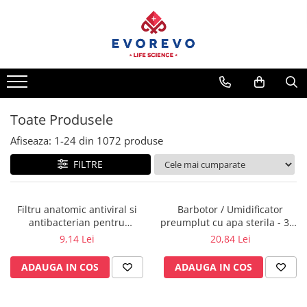
Medical
Metrologie
Nebulizatoare
Termometre
Concentratoare oxigen
Higrometre
Dopplere
Termohigrometre
Toate Produsele
Pulsoximetrie
Cronometre
Afiseaza:
1-
24
din
1072
produse
Senzori SpO2
FILTRE
Pulsoximetre
Cabluri extensie
Capnometre
Filtru anatomic antiviral si
Barbotor / Umidificator
antibacterian pentru
preumplut cu apa sterila - 350
Lampi operatie
spirometrie – int. Ø 27,5mm x
ml - Amsino
9,14 Lei
20,84 Lei
Negatoscoape
ext. Ø 30,0mm
ADAUGA IN COS
ADAUGA IN COS
Holter EKG
Perfuzomate