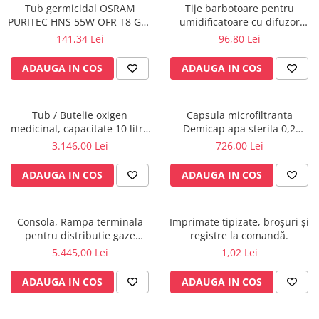
Tub germicidal OSRAM
Tije barbotoare pentru
Radiocautere
PURITEC HNS 55W OFR T8 G13
umidificatoare cu difuzor
Aspiratoare de fum
UVC pentru lampa bactericida
oxigen, set x 10 buc.
141,34 Lei
96,80 Lei
Criocautere
/ sterilizare, dezinfectie apa si
aer
Consumabile medicale si Accesorii
ADAUGA IN COS
ADAUGA IN COS
cutii medicamente
Electrozi
Tub / Butelie oxigen
Capsula microfiltranta
Hartie
medicinal, capacitate 10 litri,
Demicap apa sterila 0,2
Accesorii pentru perfuzie
cu Regulator MediVital - GCE
microni 60 cicluri cu gat gros
3.146,00 Lei
726,00 Lei
Geluri
ADAUGA IN COS
ADAUGA IN COS
Filtre antibacteriene si antivirale
Garouri
Ochelari de protectie
Consola, Rampa terminala
Imprimate tipizate, broșuri și
Gel ECO
pentru distributie gaze
registre la comandă.
medicale si circuite electrice
5.445,00 Lei
1,02 Lei
Cabluri EKG (10 fire)
ATI, UPU, ICR
Electrozi ECG / EKG
ADAUGA IN COS
ADAUGA IN COS
Sonde TOCO
Sonde US