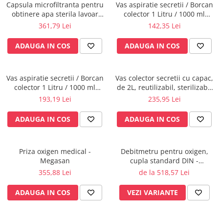
Rampa gaze medicale pat pacient
Capsula microfiltranta pentru
Vas aspiratie secretii / Borcan
obtinere apa sterila lavoar
colector 1 Litru / 1000 ml
Rampa iluminat alarmare
chirurgical, 31 zile fara
pentru aspirator chirurgical -
361,79 Lei
142,35 Lei
Robineti
autoclavare
autoclavabil 121°C - capac si
accesorii incluse
Accesorii vase
ADAUGA IN COS
ADAUGA IN COS
Tevi cupru si accesorii
Console tavan sali operatie
Vas aspiratie secretii / Borcan
Vas colector secretii cu capac,
Lavoare apa sterila
colector 1 Litru / 1000 ml
de 2L, reutilizabil, sterilizabil
Lavoare chirurgicale
pentru aspirator chirurgical -
la 121°C
193,19 Lei
235,95 Lei
autoclavabil 134°C - capac si
Adaptori/cuple
accesorii incluse
ADAUGA IN COS
ADAUGA IN COS
Capsule, filtre finale apa sterila
Prefiltre lavoare
Electrochirurgie
Priza oxigen medical -
Debitmetru pentru oxigen,
Megasan
cupla standard DIN -
Manere pentru electrocautere
MEDIMETER - GCE
355,88 Lei
de la 518,57 Lei
Cabluri pentru pensele bipolare
Cabluri conectare electrozi neutri
ADAUGA IN COS
VEZI VARIANTE
Electrozi neutri
Electrocautere