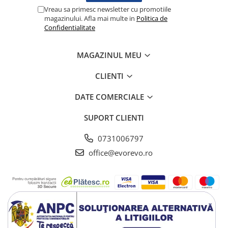
Lampi cu infrarosu
Vreau sa primesc newsletter cu promotiile
magazinului. Afla mai multe in
Politica de
Electroencefalografe
Confidentialitate
Colposcoape
Osteodensitometre
MAGAZINUL MEU
Stetoscoape
Tensiometre
CLIENTI
Oftalmoscoape
DATE COMERCIALE
Otoscoape
Ingrijirea sanatatii
SUPORT CLIENTI
Aparate apnee
0731006797
Aparate aerosoli
office@evorevo.ro
Aparate masaj
Cantare
Glucometre
Ingrijire personala
Perne si paturi electrice
Perne ortopedice