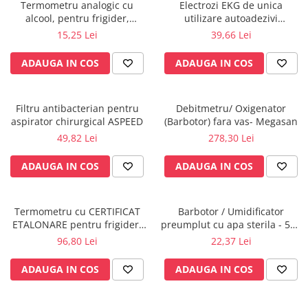
Injectomate
Termometru analogic cu
Electrozi EKG de unica
alcool, pentru frigider,
utilizare autoadezivi
CPAP si AUTOCPAP
congelator, vitrina frigorifica -
36x40mm cu capsa, pachet
15,25 Lei
39,66 Lei
Möller Therm GmbH
100 buc.
Instrumentar
ADAUGA IN COS
ADAUGA IN COS
Instalatii gaze medicinale
Oxigenatoare
Statii gaze medicinale
Filtru antibacterian pentru
Debitmetru/ Oxigenator
aspirator chirurgical ASPEED
(Barbotor) fara vas- Megasan
Prize gaze medicinale
49,82 Lei
278,30 Lei
Regulatoare presiune gaze
medicinale
ADAUGA IN COS
ADAUGA IN COS
Butelii gaze medicale
Carucioare butelii gaze
Conectori gaze medicinale
Termometru cu CERTIFICAT
Barbotor / Umidificator
ETALONARE pentru frigider,
preumplut cu apa sterila - 550
Componente statii gaze
vitrine frigorifice,
ml - Amsino
96,80 Lei
22,37 Lei
Panouri control si alarmare
congelatoare,autorizat BRML
Console ATI si UPU
ADAUGA IN COS
ADAUGA IN COS
Dispozitive si sisteme de prindere /
fixare