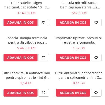
Tub / Butelie oxigen
Capsula microfiltranta
Radiocautere
medicinal, capacitate 10 litri,
Demicap apa sterila 0,2
Aspiratoare de fum
cu Regulator MediVital - GCE
microni 60 cicluri cu gat gros
3.146,00 Lei
726,00 Lei
Criocautere
Consumabile medicale si Accesorii
ADAUGA IN COS
ADAUGA IN COS
cutii medicamente
Electrozi
Consola, Rampa terminala
Imprimate tipizate, broșuri și
Hartie
pentru distributie gaze
registre la comandă.
Accesorii pentru perfuzie
medicale si circuite electrice
5.445,00 Lei
1,02 Lei
ATI, UPU, ICR
Geluri
ADAUGA IN COS
ADAUGA IN COS
Filtre antibacteriene si antivirale
Garouri
Ochelari de protectie
Filtru antiviral si antibacterian
Filtru antiviral si antibacterian
Gel ECO
pentru spirometrie - int Ø
pentru spirometrie - int Ø
27,0 x ext Ø 30,5 mm / int Ø
27,0 x ext Ø 30,0 mm / int Ø
9,14 Lei
9,14 Lei
Cabluri EKG (10 fire)
29,5 x ext Ø 32,8 mm
30,5 x ext Ø 34,5 mm
Electrozi ECG / EKG
ADAUGA IN COS
ADAUGA IN COS
Sonde TOCO
Sonde US