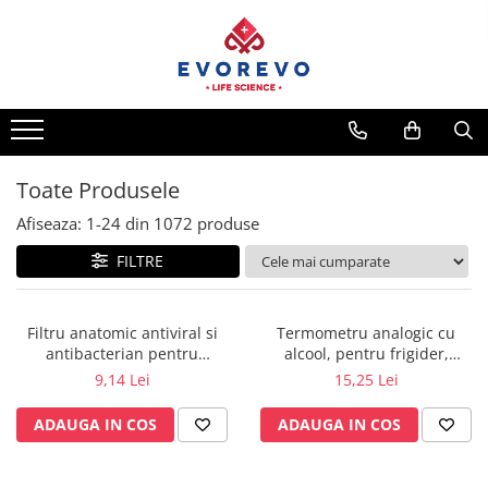
Medical
Metrologie
Nebulizatoare
Termometre
Concentratoare oxigen
Higrometre
Dopplere
Termohigrometre
Toate Produsele
Pulsoximetrie
Cronometre
Afiseaza:
1-
24
din
1072
produse
Senzori SpO2
FILTRE
Pulsoximetre
Cabluri extensie
Capnometre
Filtru anatomic antiviral si
Termometru analogic cu
antibacterian pentru
alcool, pentru frigider,
Lampi operatie
spirometrie – int. Ø 27,5mm x
congelator, vitrina frigorifica -
9,14 Lei
15,25 Lei
Negatoscoape
ext. Ø 30,0mm
Möller Therm GmbH
ADAUGA IN COS
ADAUGA IN COS
Holter EKG
Perfuzomate