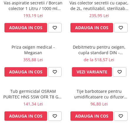
Rampa gaze medicale pat pacient
Vas aspiratie secretii / Borcan
Vas colector secretii cu capac,
colector 1 Litru / 1000 ml
de 2L, reutilizabil, sterilizabil
Rampa iluminat alarmare
pentru aspirator chirurgical -
la 121°C
193,19 Lei
235,95 Lei
Robineti
autoclavabil 134°C - capac si
accesorii incluse
Accesorii vase
ADAUGA IN COS
ADAUGA IN COS
Tevi cupru si accesorii
Console tavan sali operatie
Priza oxigen medical -
Debitmetru pentru oxigen,
Lavoare apa sterila
Megasan
cupla standard DIN -
Lavoare chirurgicale
MEDIMETER - GCE
355,88 Lei
de la 518,57 Lei
Adaptori/cuple
ADAUGA IN COS
VEZI VARIANTE
Capsule, filtre finale apa sterila
Prefiltre lavoare
Electrochirurgie
Tub germicidal OSRAM
Tije barbotoare pentru
PURITEC HNS 55W OFR T8 G13
umidificatoare cu difuzor
Manere pentru electrocautere
UVC pentru lampa bactericida
oxigen, set x 10 buc.
141,34 Lei
96,80 Lei
Cabluri pentru pensele bipolare
/ sterilizare, dezinfectie apa si
Cabluri conectare electrozi neutri
aer
ADAUGA IN COS
ADAUGA IN COS
Electrozi neutri
Electrocautere