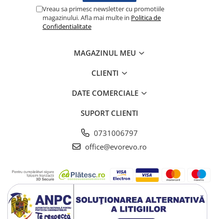
Lampi cu infrarosu
Vreau sa primesc newsletter cu promotiile
magazinului. Afla mai multe in
Politica de
Electroencefalografe
Confidentialitate
Colposcoape
Osteodensitometre
MAGAZINUL MEU
Stetoscoape
Tensiometre
CLIENTI
Oftalmoscoape
DATE COMERCIALE
Otoscoape
Ingrijirea sanatatii
SUPORT CLIENTI
Aparate apnee
0731006797
Aparate aerosoli
office@evorevo.ro
Aparate masaj
Cantare
Glucometre
Ingrijire personala
Perne si paturi electrice
Perne ortopedice