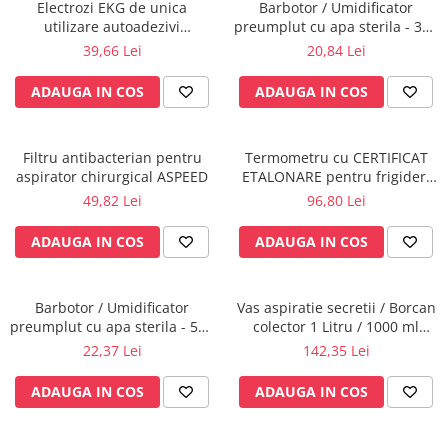
Injectomate
Electrozi EKG de unica
Barbotor / Umidificator
utilizare autoadezivi
preumplut cu apa sterila - 350
CPAP si AUTOCPAP
36x40mm cu capsa, pachet
ml - Amsino
39,66 Lei
20,84 Lei
100 buc.
Instrumentar
ADAUGA IN COS
ADAUGA IN COS
Instalatii gaze medicinale
Oxigenatoare
Statii gaze medicinale
Filtru antibacterian pentru
Termometru cu CERTIFICAT
aspirator chirurgical ASPEED
ETALONARE pentru frigider,
Prize gaze medicinale
vitrine frigorifice,
49,82 Lei
96,80 Lei
Regulatoare presiune gaze
congelatoare,autorizat BRML
medicinale
ADAUGA IN COS
ADAUGA IN COS
Butelii gaze medicale
Carucioare butelii gaze
Conectori gaze medicinale
Barbotor / Umidificator
Vas aspiratie secretii / Borcan
preumplut cu apa sterila - 550
colector 1 Litru / 1000 ml
Componente statii gaze
ml - Amsino
pentru aspirator chirurgical -
22,37 Lei
142,35 Lei
Panouri control si alarmare
autoclavabil 121°C - capac si
accesorii incluse
Console ATI si UPU
ADAUGA IN COS
ADAUGA IN COS
Dispozitive si sisteme de prindere /
fixare