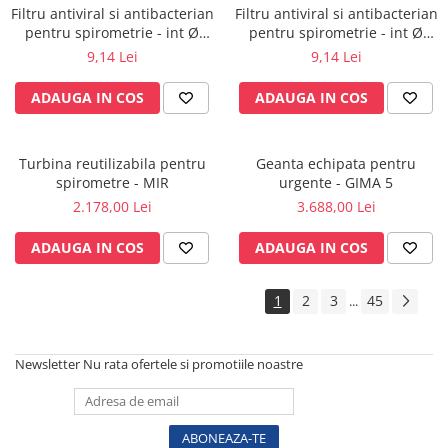
Vase
Filtru antiviral si antibacterian
Filtru antiviral si antibacterian
pentru spirometrie - int Ø
pentru spirometrie - int Ø
Spirometrie
27,0 x ext Ø 30,0 mm / int Ø
27,0 x ext Ø 30,0 mm / int Ø
9,14 Lei
9,14 Lei
Turbine
27,5 x ext Ø 30,0 mm
45,5 x ext Ø 48,0 mm
Spirometre
ADAUGA IN COS
ADAUGA IN COS
Filtre antibacteriene
Piese bucale
Turbina reutilizabila pentru
Geanta echipata pentru
Alte dispozitive respiratorii
spirometre - MIR
urgente - GIMA 5
Clesti nazali
2.178,00 Lei
3.688,00 Lei
Investigare si diagnostic
ADAUGA IN COS
ADAUGA IN COS
Dermatoscoape
Audiometre
1
2
3
45
...
Laringoscoape
Oglinzi/Lampi frontale
Diapazon
Newsletter
Nu rata ofertele si promotiile noastre
Set ORL/Oftalmo
Lampi examinare
Testare reflexe