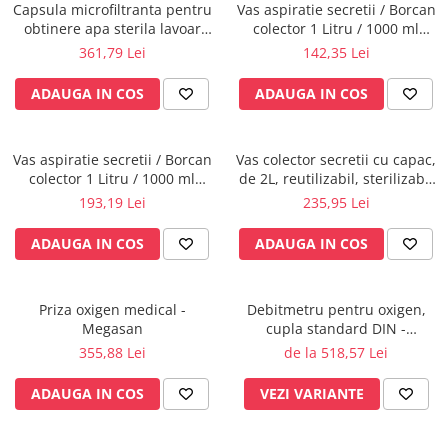
Rampa gaze medicale pat pacient
Capsula microfiltranta pentru
Vas aspiratie secretii / Borcan
obtinere apa sterila lavoar
colector 1 Litru / 1000 ml
Rampa iluminat alarmare
chirurgical, 31 zile fara
pentru aspirator chirurgical -
361,79 Lei
142,35 Lei
Robineti
autoclavare
autoclavabil 121°C - capac si
accesorii incluse
Accesorii vase
ADAUGA IN COS
ADAUGA IN COS
Tevi cupru si accesorii
Console tavan sali operatie
Vas aspiratie secretii / Borcan
Vas colector secretii cu capac,
Lavoare apa sterila
colector 1 Litru / 1000 ml
de 2L, reutilizabil, sterilizabil
Lavoare chirurgicale
pentru aspirator chirurgical -
la 121°C
193,19 Lei
235,95 Lei
autoclavabil 134°C - capac si
Adaptori/cuple
accesorii incluse
ADAUGA IN COS
ADAUGA IN COS
Capsule, filtre finale apa sterila
Prefiltre lavoare
Electrochirurgie
Priza oxigen medical -
Debitmetru pentru oxigen,
Megasan
cupla standard DIN -
Manere pentru electrocautere
MEDIMETER - GCE
355,88 Lei
de la 518,57 Lei
Cabluri pentru pensele bipolare
Cabluri conectare electrozi neutri
ADAUGA IN COS
VEZI VARIANTE
Electrozi neutri
Electrocautere