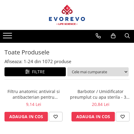
Medical
Metrologie
Nebulizatoare
Termometre
Concentratoare oxigen
Higrometre
Dopplere
Termohigrometre
Toate Produsele
Pulsoximetrie
Cronometre
Afiseaza:
1-
24
din
1072
produse
Senzori SpO2
FILTRE
Pulsoximetre
Cabluri extensie
Capnometre
Filtru anatomic antiviral si
Barbotor / Umidificator
antibacterian pentru
preumplut cu apa sterila - 350
Lampi operatie
spirometrie – int. Ø 27,5mm x
ml - Amsino
9,14 Lei
20,84 Lei
Negatoscoape
ext. Ø 30,0mm
ADAUGA IN COS
ADAUGA IN COS
Holter EKG
Perfuzomate