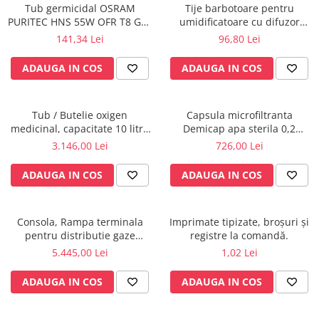
Tub germicidal OSRAM
Tije barbotoare pentru
Radiocautere
PURITEC HNS 55W OFR T8 G13
umidificatoare cu difuzor
Aspiratoare de fum
UVC pentru lampa bactericida
oxigen, set x 10 buc.
141,34 Lei
96,80 Lei
Criocautere
/ sterilizare, dezinfectie apa si
aer
Consumabile medicale si Accesorii
ADAUGA IN COS
ADAUGA IN COS
cutii medicamente
Electrozi
Tub / Butelie oxigen
Capsula microfiltranta
Hartie
medicinal, capacitate 10 litri,
Demicap apa sterila 0,2
Accesorii pentru perfuzie
cu Regulator MediVital - GCE
microni 60 cicluri cu gat gros
3.146,00 Lei
726,00 Lei
Geluri
ADAUGA IN COS
ADAUGA IN COS
Filtre antibacteriene si antivirale
Garouri
Ochelari de protectie
Consola, Rampa terminala
Imprimate tipizate, broșuri și
Gel ECO
pentru distributie gaze
registre la comandă.
medicale si circuite electrice
5.445,00 Lei
1,02 Lei
Cabluri EKG (10 fire)
ATI, UPU, ICR
Electrozi ECG / EKG
ADAUGA IN COS
ADAUGA IN COS
Sonde TOCO
Sonde US