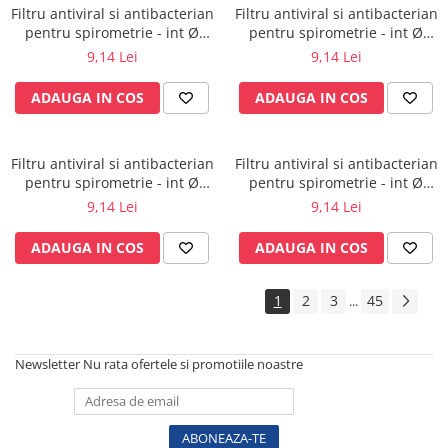
Vase
Filtru antiviral si antibacterian
Filtru antiviral si antibacterian
pentru spirometrie - int Ø
pentru spirometrie - int Ø
Spirometrie
27,0 x ext Ø 30,5 mm / int Ø
27,0 x ext Ø 30,0 mm / int Ø
9,14 Lei
9,14 Lei
Turbine
29,5 x ext Ø 32,8 mm
30,5 x ext Ø 34,5 mm
Spirometre
ADAUGA IN COS
ADAUGA IN COS
Filtre antibacteriene
Piese bucale
Filtru antiviral si antibacterian
Filtru antiviral si antibacterian
Alte dispozitive respiratorii
pentru spirometrie - int Ø
pentru spirometrie - int Ø
Clesti nazali
27,0 x ext Ø 30,0 mm / int Ø
27,0 x ext Ø 30,0 mm / int Ø
9,14 Lei
9,14 Lei
27,5 x ext Ø 30,0 mm
45,5 x ext Ø 48,0 mm
Investigare si diagnostic
ADAUGA IN COS
ADAUGA IN COS
Dermatoscoape
Audiometre
1
2
3
45
...
Laringoscoape
Oglinzi/Lampi frontale
Diapazon
Newsletter
Nu rata ofertele si promotiile noastre
Set ORL/Oftalmo
Lampi examinare
Testare reflexe