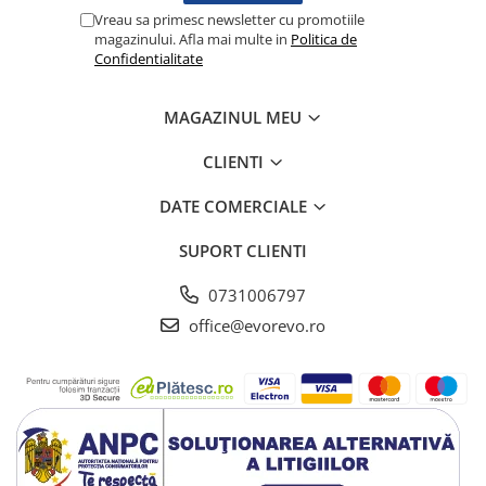
Lampi cu infrarosu
Vreau sa primesc newsletter cu promotiile
magazinului. Afla mai multe in
Politica de
Electroencefalografe
Confidentialitate
Colposcoape
Osteodensitometre
MAGAZINUL MEU
Stetoscoape
Tensiometre
CLIENTI
Oftalmoscoape
DATE COMERCIALE
Otoscoape
Ingrijirea sanatatii
SUPORT CLIENTI
Aparate apnee
0731006797
Aparate aerosoli
office@evorevo.ro
Aparate masaj
Cantare
Glucometre
Ingrijire personala
Perne si paturi electrice
Perne ortopedice