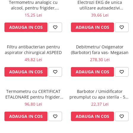
Injectomate
Termometru analogic cu
Electrozi EKG de unica
alcool, pentru frigider,
utilizare autoadezivi
CPAP si AUTOCPAP
congelator, vitrina frigorifica -
36x40mm cu capsa, pachet
15,25 Lei
39,66 Lei
Möller Therm GmbH
100 buc.
Instrumentar
ADAUGA IN COS
ADAUGA IN COS
Instalatii gaze medicinale
Oxigenatoare
Statii gaze medicinale
Filtru antibacterian pentru
Debitmetru/ Oxigenator
aspirator chirurgical ASPEED
(Barbotor) fara vas- Megasan
Prize gaze medicinale
49,82 Lei
278,30 Lei
Regulatoare presiune gaze
medicinale
ADAUGA IN COS
ADAUGA IN COS
Butelii gaze medicale
Carucioare butelii gaze
Conectori gaze medicinale
Termometru cu CERTIFICAT
Barbotor / Umidificator
ETALONARE pentru frigider,
preumplut cu apa sterila - 550
Componente statii gaze
vitrine frigorifice,
ml - Amsino
96,80 Lei
22,37 Lei
Panouri control si alarmare
congelatoare,autorizat BRML
Console ATI si UPU
ADAUGA IN COS
ADAUGA IN COS
Dispozitive si sisteme de prindere /
fixare