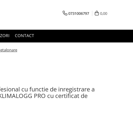
0731006797
0,00
ZORI
CONTACT
 etalonare
ional cu functie de inregistrare a
- KLIMALOGG PRO cu certificat de