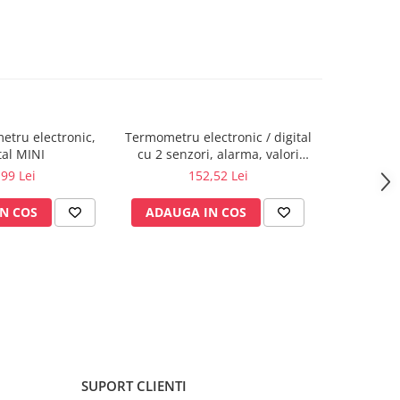
tru electronic,
Termometru electronic / digital
Termohig
tal MINI
cu 2 senzori, alarma, valori
interior cu
min/max
,99 Lei
152,52 Lei
N COS
ADAUGA IN COS
ADAUG
SUPORT CLIENTI