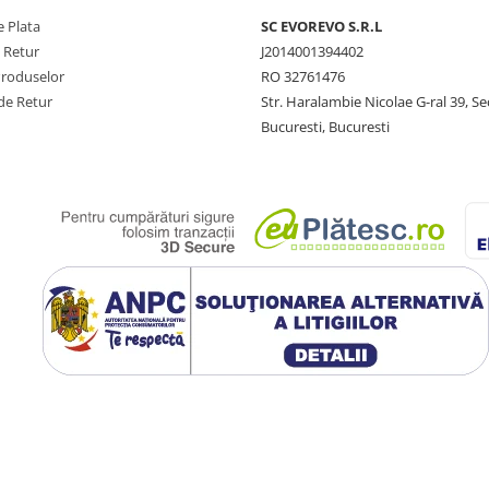
 Plata
SC​ ​EVOREVO​ ​S.R.L
e Retur
J2014001394402
Produselor
RO 32761476
de Retur
Str. Haralambie Nicolae G-ral 39, Se
Bucuresti, Bucuresti
)