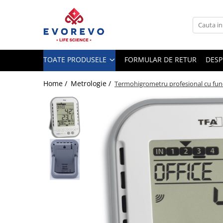
Toate Produsele
Medical
TOATE PRODUSELE
FORMULAR DE RETUR
DESP
Nebulizatoare
Concentratoare oxigen
Home /
Metrologie /
Termohigrometru profesional cu funct
Dopplere
Pulsoximetrie
Senzori SpO2
Pulsoximetre
Cabluri extensie
Capnometre
Lampi operatie
Negatoscoape
Holter EKG