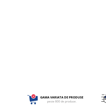
fixare
Rampa gaze medicale pat pacient
Rampa iluminat alarmare
Robineti
Accesorii vase
Tevi cupru si accesorii
Console tavan sali operatie
Lavoare apa sterila
Lavoare chirurgicale
Adaptori/cuple
Capsule, filtre finale apa sterila
Prefiltre lavoare
Electrochirurgie
Manere pentru electrocautere
Cabluri pentru pensele bipolare
GAMA VARIATA DE PRODUSE
Cabluri conectare electrozi neutri
peste 800 de produse.
Electrozi neutri