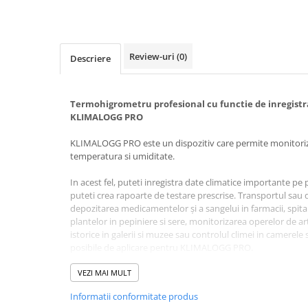
Electrocautere
Radiocautere
Aspiratoare de fum
Review-uri
(0)
Descriere
Criocautere
Consumabile medicale si Accesorii
Termohigrometru profesional cu functie de inregistrar
cutii medicamente
KLIMALOGG PRO
Electrozi
KLIMALOGG PRO este un dispozitiv care permite monitorizar
Hartie
temperatura si umiditate.
Accesorii pentru perfuzie
Geluri
In acest fel, puteti inregistra date climatice importante pe
puteti crea rapoarte de testare prescrise. Transportul sau 
Filtre antibacteriene si antivirale
depozitarea medicamentelor și a sangelui in farmacii, spital
Garouri
plantelor in pepiniere si sere, monitorizarea operelor de ar
Ochelari de protectie
istorice in galerii si muzee sau controlul climei in camerele
posibile de aplicare pentru KLIMALOGG PRO.
Gel ECO
Cabluri EKG (10 fire)
Cauzele aparitiei umiditatii sau a mucegaiului in spatiile d
VEZI MAI MULT
Electrozi ECG / EKG
folosind valorile climatice inregistrate.
Informatii conformitate produs
Sonde TOCO