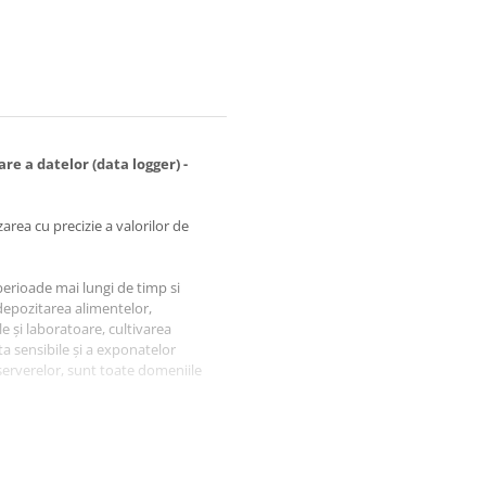
e a datelor (data logger) -
ea cu precizie a valorilor de
 perioade mai lungi de timp si
depozitarea alimentelor,
e și laboratoare, cultivarea
ta sensibile și a exponatelor
 serverelor, sunt toate domeniile
e locuit poate fi determinate