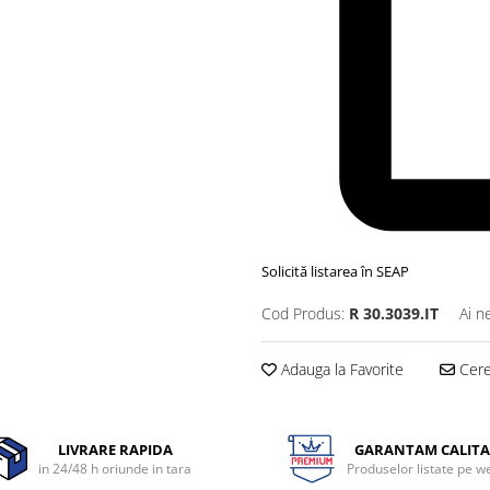
Solicită listarea în SEAP
Cod Produs:
R 30.3039.IT
Ai n
Adauga la Favorite
Cere 
LIVRARE RAPIDA
GARANTAM CALITA
in 24/48 h oriunde in tara
Produselor listate pe w