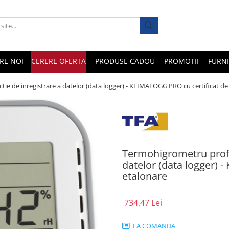
RE NOI
CERERE OFERTA
PRODUSE CADOU
PROMOTII
FURNI
ie de inregistrare a datelor (data logger) - KLIMALOGG PRO cu certificat de
Termohigrometru profes
datelor (data logger) 
etalonare
734,47 Lei
LA COMANDA