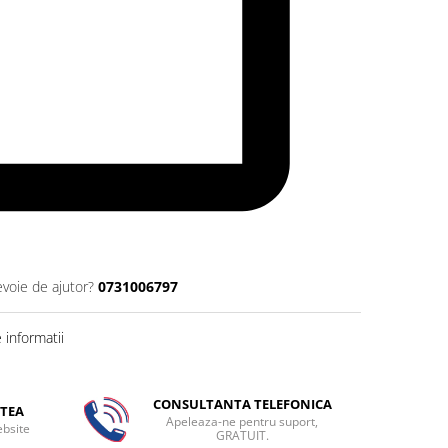
evoie de ajutor?
0731006797
informatii
CONSULTANTA TELEFONICA
TEA
Apeleaza-ne pentru suport,
ebsite
GRATUIT.