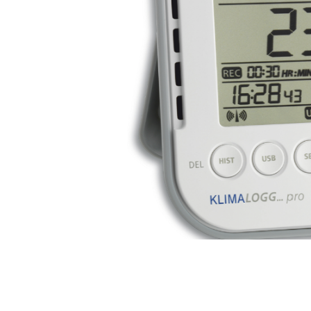
Perfuzomate
Injectomate
CPAP si AUTOCPAP
Instrumentar
Instalatii gaze medicinale
Oxigenatoare
Statii gaze medicinale
Prize gaze medicinale
Regulatoare presiune gaze
medicinale
Butelii gaze medicale
Carucioare butelii gaze
Conectori gaze medicinale
Componente statii gaze
Panouri control si alarmare
Console ATI si UPU
Dispozitive si sisteme de prindere /