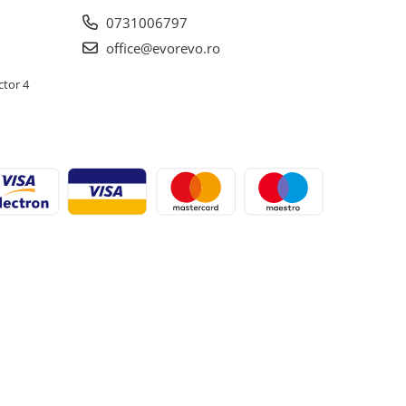
0731006797
office@evorevo.ro
ctor 4