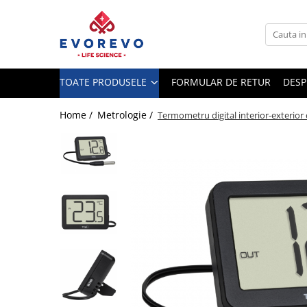
Toate Produsele
Medical
TOATE PRODUSELE
FORMULAR DE RETUR
DESP
Nebulizatoare
Concentratoare oxigen
Home /
Metrologie /
Termometru digital interior-exterior 
Dopplere
Pulsoximetrie
Senzori SpO2
Pulsoximetre
Cabluri extensie
Capnometre
Lampi operatie
Negatoscoape
Holter EKG