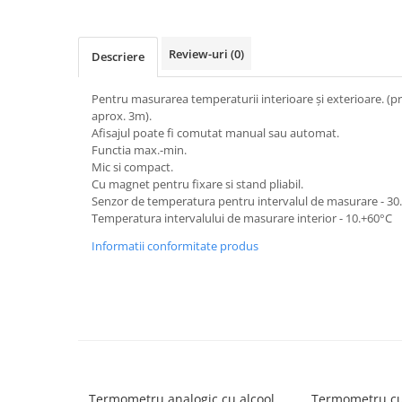
Electrocautere
Radiocautere
Review-uri
(0)
Descriere
Aspiratoare de fum
Criocautere
Pentru masurarea temperaturii interioare şi exterioare. (p
Consumabile medicale si Accesorii
aprox. 3m).
Afisajul poate fi comutat manual sau automat.
cutii medicamente
Functia max.-min.
Electrozi
Mic si compact.
Cu magnet pentru fixare si stand pliabil.
Hartie
Senzor de temperatura pentru intervalul de masurare - 30
Accesorii pentru perfuzie
Temperatura intervalului de masurare interior - 10.+60°C
Geluri
Informatii conformitate produs
Filtre antibacteriene si antivirale
Garouri
Ochelari de protectie
Gel ECO
Cabluri EKG (10 fire)
Electrozi ECG / EKG
Sonde TOCO
Termometru analogic cu alcool,
Termometru cu