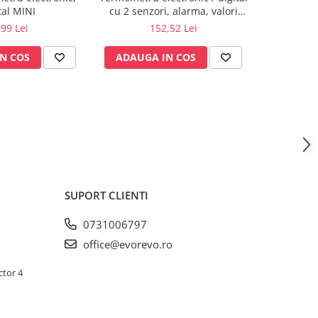
tal MINI
cu 2 senzori, alarma, valori
interior cu
min/max
,99 Lei
152,52 Lei
N COS
ADAUGA IN COS
ADAUG
SUPORT CLIENTI
0731006797
office@evorevo.ro
ctor 4