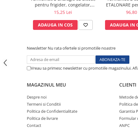
pentru frigider, congelator,
ETALONARE pent
Sonde US
vitrina frigorifica - Möller
vitrine fri
15,25 Lei
96,80 
Vase
Therm GmbH
congelatoare,a
Spirometrie
ADAUGA IN COS
ADAUGA IN 
Turbine
Spirometre
Filtre antibacteriene
Newsletter
Nu rata ofertele si promotiile noastre
Piese bucale
Alte dispozitive respiratorii
Vreau sa primesc newsletter cu promotiile magazinului. Af
Clesti nazali
Investigare si diagnostic
MAGAZINUL MEU
CLIENTI
Dermatoscoape
Despre noi
Metode de
Audiometre
Termeni si Conditii
Politica d
Laringoscoape
Politica de Confidentialitate
Garantia 
Oglinzi/Lampi frontale
Politica de livrare
Formular 
Diapazon
Contact
ANPC
Set ORL/Oftalmo
Lampi examinare