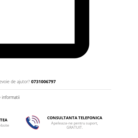
evoie de ajutor?
0731006797
informatii
CONSULTANTA TELEFONICA
TEA
Apeleaza-ne pentru suport,
ebsite
GRATUIT.