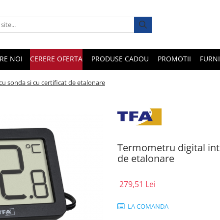
RE NOI
CERERE OFERTA
PRODUSE CADOU
PROMOTII
FURNI
cu sonda si cu certificat de etalonare
Termometru digital inte
de etalonare
279,51 Lei
LA COMANDA