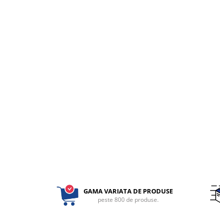
fixare
Rampa gaze medicale pat pacient
Rampa iluminat alarmare
Robineti
Accesorii vase
Tevi cupru si accesorii
Console tavan sali operatie
Lavoare apa sterila
Lavoare chirurgicale
Adaptori/cuple
Capsule, filtre finale apa sterila
Prefiltre lavoare
Electrochirurgie
Manere pentru electrocautere
GAMA VARIATA DE PRODUSE
Cabluri pentru pensele bipolare
peste 800 de produse.
Cabluri conectare electrozi neutri
Electrozi neutri