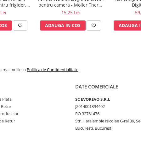
ru frigider,
pentru camera - Möller Therm
Digi
gorifice,
GmbH
Lei
15,25 Lei
59
utorizat BRML
COS
ADAUGA IN COS
ADAUGA I
la mai multe in
Politica de Confidentialitate
DATE COMERCIALE
 Plata
SC​ ​EVOREVO​ ​S.R.L
e Retur
J2014001394402
Produselor
RO 32761476
de Retur
Str. Haralambie Nicolae G-ral 39, Se
Bucuresti, Bucuresti