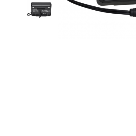
Perfuzomate
Injectomate
CPAP si AUTOCPAP
Instrumentar
Instalatii gaze medicinale
Oxigenatoare
Statii gaze medicinale
Prize gaze medicinale
Regulatoare presiune gaze
medicinale
Butelii gaze medicale
Carucioare butelii gaze
Conectori gaze medicinale
Componente statii gaze
Panouri control si alarmare
Console ATI si UPU
Dispozitive si sisteme de prindere /