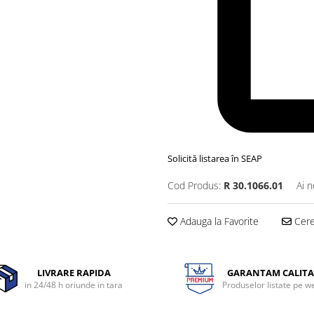
Solicită listarea în SEAP
Cod Produs:
R 30.1066.01
Ai n
Adauga la Favorite
Cere 
LIVRARE RAPIDA
GARANTAM CALITA
in 24/48 h oriunde in tara
Produselor listate pe w