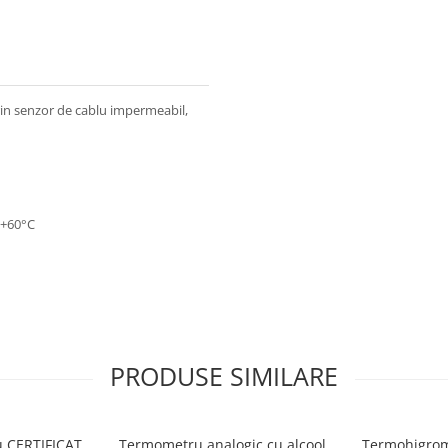
rin senzor de cablu impermeabil,
.+60°C
PRODUSE SIMILARE
 CERTIFICAT
Termometru analogic cu alcool,
Termohigrome