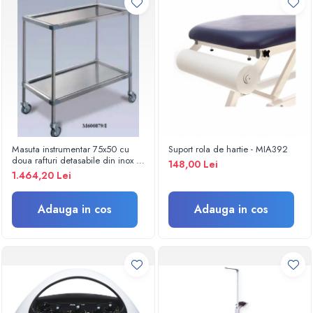
Criocautere
Consumabile medicale si Accesorii
cutii medicamente
Electrozi
Hartie
Accesorii pentru perfuzie
Geluri
Filtre antibacteriene si antivirale
Masuta instrumentar 75x50 cu
Suport rola de hartie - MIA392
doua rafturi detasabile din inox -
148,00 Lei
Garouri
M600879/I
1.464,20 Lei
Ochelari de protectie
Gel ECO
Adauga in cos
Adauga in cos
Cabluri EKG (10 fire)
Electrozi ECG / EKG
Sonde TOCO
Sonde US
Vase
Spirometrie