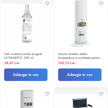
Trolii si carucioare
Paturi spital electrice
Paturi spital mecanice
Paturi nou-nascuti
Mese ginecologice
Mese instrumentar
Scaune doctor
Scaun recoltare sange
Tabureti
Gel curatare sonda ecograf -
Senzor wireless extern
ULTRASEPTIC 250 ml
temperatura si umiditate pentru
Targi/brancarde
KLIMALOGG PRO - 30.3180IT
28,47 Lei
136,73 Lei
Masa infasat bebelusi
Scaune
Adauga in cos
Adauga in cos
Banchete asteptare
Colectoare pansamente
Lampi examinare
Scaun ORL
Scarite