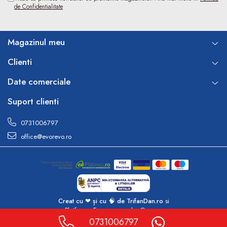
de Confidentialitate
Magazinul meu
Clienti
Date comerciale
Suport clienti
0731006797
office@evorevo.ro
Creat cu ❤ și cu 🧠 de TrifanDan.ro
si
Platforma E-commerce by Gomag
0731006797