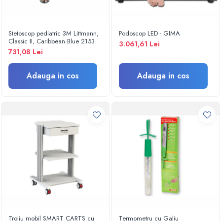
Electroencefalografe
Colposcoape
Osteodensitometre
Stetoscop pediatric 3M Littmann,
Podoscop LED - GIMA
Stetoscoape
Classic II, Caribbean Blue 2153
3.061,61 Lei
731,08 Lei
Tensiometre
Oftalmoscoape
Adauga in cos
Adauga in cos
Otoscoape
Ingrijirea sanatatii
Aparate apnee
Aparate aerosoli
Aparate masaj
Cantare
Glucometre
Ingrijire personala
Perne si paturi electrice
Perne ortopedice
Tensiometre
Troliu mobil SMART CARTS cu
Termometru cu Galiu