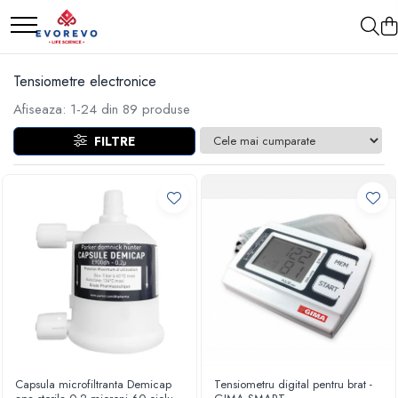
Medical
Metrologie
Tensiometre electronice
Nebulizatoare
Termometre
Afiseaza:
1-
24
din
89
produse
Concentratoare oxigen
Higrometre
FILTRE
Dopplere
Termohigrometre
Pulsoximetrie
Cronometre
Senzori SpO2
Pulsoximetre
Cabluri extensie
Capnometre
Lampi operatie
Negatoscoape
Holter EKG
Perfuzomate
Capsula microfiltranta Demicap
Tensiometru digital pentru brat -