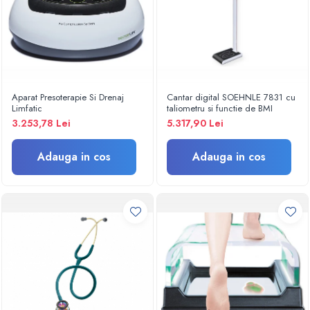
Turbine
Spirometre
Filtre antibacteriene
Piese bucale
Alte dispozitive respiratorii
Aparat Presoterapie Si Drenaj
Cantar digital SOEHNLE 7831 cu
Limfatic
taliometru si functie de BMI
Clesti nazali
3.253,78 Lei
5.317,90 Lei
Investigare si diagnostic
Dermatoscoape
Adauga in cos
Adauga in cos
Audiometre
Laringoscoape
Oglinzi/Lampi frontale
Diapazon
Set ORL/Oftalmo
Lampi examinare
Testare reflexe
Lampi cu infrarosu