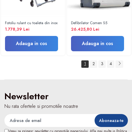
Fizioterapie
Kinetoterapie
Electroterapie
Fotoliu rulant cu toaleta din inox
Defibrilator Comen S5
Electroterapie
1.778,39 Lei
26.425,80 Lei
Dispozitive ingrijire pacienti
Accesorii scaun cu rotile
Adauga in cos
Adauga in cos
Ingrijire la domiciliu
Saltele antiescara
1
2
3
4
Dispozitive pentru ingrijire pacienti
Holter TA
Dispozitive uz veterinar
Newsletter
Nu rata ofertele si promotiile noastre
Vreau sa primesc newsletter cu promotiile magazinului. Afla mai multe in
Politica