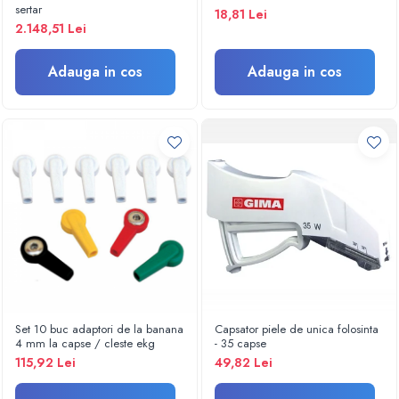
Termometre
sertar
18,81 Lei
Umidificatoare
2.148,51 Lei
Monitorizare somn
Masurare
Adauga in cos
Adauga in cos
Cantare
Taliometre / Pediometre
Masurare corporala
Alcoolmetre
Prim ajutor, urgenta & reanimare
Targi urgente
Truse urgente
Genti urgente
Gulere cervicale
Masti
Set 10 buc adaptori de la banana
Capsator piele de unica folosinta
Rucsacuri
4 mm la capse / cleste ekg
- 35 capse
Foarfece
115,92 Lei
49,82 Lei
Truse pentru resuscitare / reanimare