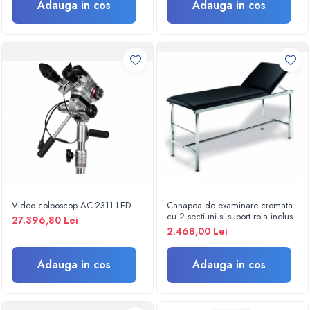
Protectie si acoperiri in urgente
Adauga in cos
Adauga in cos
Aparatura si echipamente
Protectie personal
Sterilizare
Casolete sterilizare
Pungi sterilizare
Indicatori sterilizare
Masini sigilat si taiat pungi
Lampi germicide
Sterilizatoare
Lampi bactericide
Video colposcop AC-2311 LED
Canapea de examinare cromata
Mobilier medical
cu 2 sectiuni si suport rola inclus
27.396,80 Lei
Canapele consultatii
2.468,00 Lei
Dulapuri instrumente/medicamente
Adauga in cos
Adauga in cos
Noptiere
Paravane
Suport perfuzie