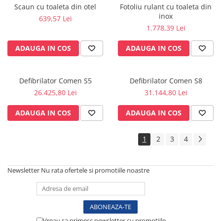
Vase
Scaun cu toaleta din otel
Fotoliu rulant cu toaleta din
inox
Spirometrie
639,57 Lei
1.778,39 Lei
Turbine
Spirometre
ADAUGA IN COS
ADAUGA IN COS
Filtre antibacteriene
Piese bucale
Defibrilator Comen S5
Defibrilator Comen S8
Alte dispozitive respiratorii
26.425,80 Lei
31.144,80 Lei
Clesti nazali
Investigare si diagnostic
ADAUGA IN COS
ADAUGA IN COS
Dermatoscoape
Audiometre
1
2
3
4
Laringoscoape
Oglinzi/Lampi frontale
Newsletter
Nu rata ofertele si promotiile noastre
Diapazon
Set ORL/Oftalmo
Lampi examinare
Testare reflexe
Vreau sa primesc newsletter cu promotiile