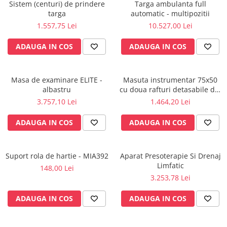
Injectomate
Sistem (centuri) de prindere
Targa ambulanta full
targa
automatic - multipozitii
CPAP si AUTOCPAP
1.557,75 Lei
10.527,00 Lei
Instrumentar
ADAUGA IN COS
ADAUGA IN COS
Instalatii gaze medicinale
Oxigenatoare
Statii gaze medicinale
Masa de examinare ELITE -
Masuta instrumentar 75x50
albastru
cu doua rafturi detasabile din
Prize gaze medicinale
inox - M600879/I
3.757,10 Lei
1.464,20 Lei
Regulatoare presiune gaze
medicinale
ADAUGA IN COS
ADAUGA IN COS
Butelii gaze medicale
Carucioare butelii gaze
Conectori gaze medicinale
Suport rola de hartie - MIA392
Aparat Presoterapie Si Drenaj
Limfatic
148,00 Lei
Componente statii gaze
3.253,78 Lei
Panouri control si alarmare
Console ATI si UPU
ADAUGA IN COS
ADAUGA IN COS
Dispozitive si sisteme de prindere /
fixare