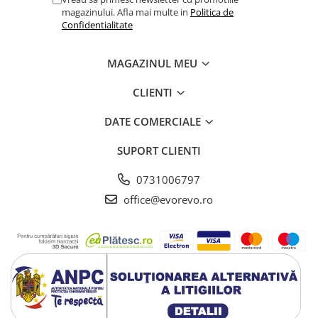
Lampi cu infrarosu
magazinului. Afla mai multe in
Politica de
Confidentialitate
Electroencefalografe
Colposcoape
MAGAZINUL MEU
Osteodensitometre
Stetoscoape
CLIENTI
Tensiometre
DATE COMERCIALE
Oftalmoscoape
Otoscoape
SUPORT CLIENTI
Ingrijirea sanatatii
0731006797
Aparate apnee
Aparate aerosoli
office@evorevo.ro
Aparate masaj
Cantare
Glucometre
Ingrijire personala
Perne si paturi electrice
Perne ortopedice