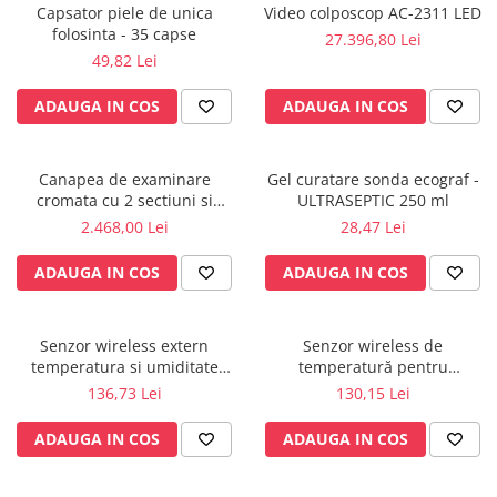
Capsator piele de unica
Video colposcop AC-2311 LED
Radiocautere
folosinta - 35 capse
27.396,80 Lei
Aspiratoare de fum
49,82 Lei
Criocautere
Consumabile medicale si Accesorii
ADAUGA IN COS
ADAUGA IN COS
cutii medicamente
Electrozi
Canapea de examinare
Gel curatare sonda ecograf -
Hartie
cromata cu 2 sectiuni si
ULTRASEPTIC 250 ml
Accesorii pentru perfuzie
suport rola inclus
2.468,00 Lei
28,47 Lei
Geluri
ADAUGA IN COS
ADAUGA IN COS
Filtre antibacteriene si antivirale
Garouri
Ochelari de protectie
Senzor wireless extern
Senzor wireless de
Gel ECO
temperatura si umiditate
temperatură pentru
pentru KLIMALOGG PRO -
KlimaLogg Pro - 30.3181IT
136,73 Lei
130,15 Lei
Cabluri EKG (10 fire)
30.3180IT
Electrozi ECG / EKG
ADAUGA IN COS
ADAUGA IN COS
Sonde TOCO
Sonde US