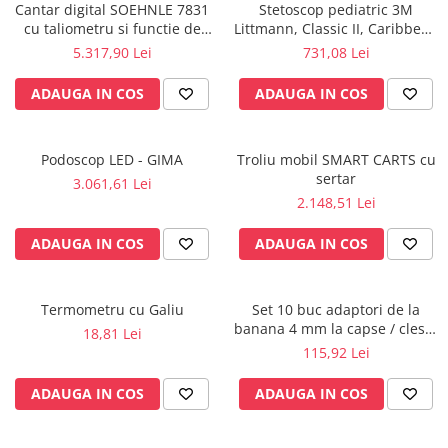
Rampa gaze medicale pat pacient
Cantar digital SOEHNLE 7831
Stetoscop pediatric 3M
cu taliometru si functie de
Littmann, Classic II, Caribbean
Rampa iluminat alarmare
BMI
Blue 2153
5.317,90 Lei
731,08 Lei
Robineti
Accesorii vase
ADAUGA IN COS
ADAUGA IN COS
Tevi cupru si accesorii
Console tavan sali operatie
Podoscop LED - GIMA
Troliu mobil SMART CARTS cu
Lavoare apa sterila
sertar
3.061,61 Lei
Lavoare chirurgicale
2.148,51 Lei
Adaptori/cuple
ADAUGA IN COS
ADAUGA IN COS
Capsule, filtre finale apa sterila
Prefiltre lavoare
Electrochirurgie
Termometru cu Galiu
Set 10 buc adaptori de la
banana 4 mm la capse / cleste
Manere pentru electrocautere
18,81 Lei
ekg
115,92 Lei
Cabluri pentru pensele bipolare
Cabluri conectare electrozi neutri
ADAUGA IN COS
ADAUGA IN COS
Electrozi neutri
Electrocautere