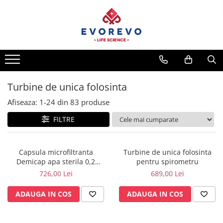
Medical
Metrologie
Nebulizatoare
Termometre
Concentratoare oxigen
Higrometre
Dopplere
Termohigrometre
Turbine de unica folosinta
Pulsoximetrie
Cronometre
Afiseaza:
1-
24
din
83
produse
Senzori SpO2
FILTRE
Pulsoximetre
Cabluri extensie
Capnometre
Capsula microfiltranta
Turbine de unica folosinta
Demicap apa sterila 0,2
pentru spirometru
Lampi operatie
microni 60 cicluri cu gat gros
726,00 Lei
689,00 Lei
Negatoscoape
ADAUGA IN COS
ADAUGA IN COS
Holter EKG
Perfuzomate