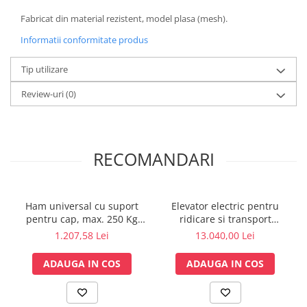
Electrocautere
Fabricat din material rezistent, model plasa (mesh).
Radiocautere
Informatii conformitate produs
Aspiratoare de fum
Criocautere
Tip utilizare
Consumabile medicale si Accesorii
Review-uri
(0)
cutii medicamente
Electrozi
Hartie
RECOMANDARI
Accesorii pentru perfuzie
Geluri
Filtre antibacteriene si antivirale
Ham universal cu suport
Elevator electric pentru
Garouri
pentru cap, max. 250 Kg
ridicare si transport
pentru Lift pacient
pacienti - lift pacienti - 200
Ochelari de protectie
1.207,58 Lei
13.040,00 Lei
imobilizat.
kg
Gel ECO
ADAUGA IN COS
ADAUGA IN COS
Cabluri EKG (10 fire)
Electrozi ECG / EKG
Sonde TOCO