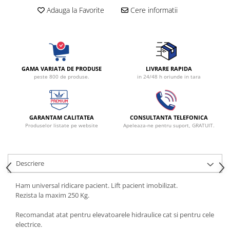
fixare
Adauga la Favorite
Cere informatii
Rampa gaze medicale pat pacient
Rampa iluminat alarmare
Robineti
Accesorii vase
GAMA VARIATA DE PRODUSE
LIVRARE RAPIDA
Tevi cupru si accesorii
peste 800 de produse.
in 24/48 h oriunde in tara
Console tavan sali operatie
Lavoare apa sterila
GARANTAM CALITATEA
CONSULTANTA TELEFONICA
Lavoare chirurgicale
Produselor listate pe website
Apeleaza-ne pentru suport, GRATUIT.
Adaptori/cuple
Capsule, filtre finale apa sterila
Prefiltre lavoare
Descriere
Electrochirurgie
Ham universal ridicare pacient. Lift pacient imobilizat.
Manere pentru electrocautere
Rezista la maxim 250 Kg.
Cabluri pentru pensele bipolare
Recomandat atat pentru elevatoarele hidraulice cat si pentru cele
Cabluri conectare electrozi neutri
electrice.
Electrozi neutri