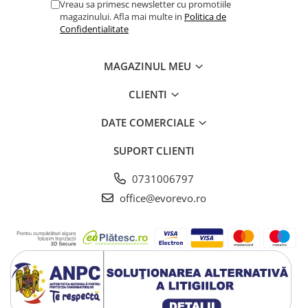
Vreau sa primesc newsletter cu promotiile
magazinului. Afla mai multe in
Politica de
Testare reflexe
Confidentialitate
Lampi cu infrarosu
Electroencefalografe
MAGAZINUL MEU
Colposcoape
Osteodensitometre
CLIENTI
Stetoscoape
DATE COMERCIALE
Tensiometre
Oftalmoscoape
SUPORT CLIENTI
Otoscoape
0731006797
Ingrijirea sanatatii
office@evorevo.ro
Aparate apnee
Aparate aerosoli
Aparate masaj
Cantare
Glucometre
Ingrijire personala
Perne si paturi electrice