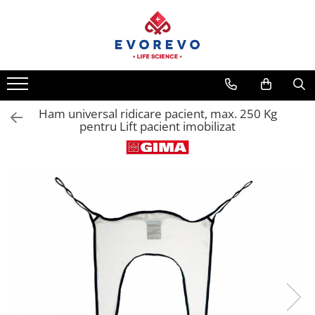
Toate Produsele
Medical
Nebulizatoare
Ham universal ridicare pacient, max. 250 Kg
Concentratoare oxigen
pentru Lift pacient imobilizat
Dopplere
Pulsoximetrie
Senzori SpO2
Pulsoximetre
Cabluri extensie
Capnometre
Lampi operatie
Negatoscoape
Holter EKG