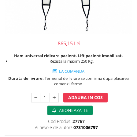
Perfuzomate
Injectomate
CPAP si AUTOCPAP
Instrumentar
Instalatii gaze medicinale
865,15 Lei
Oxigenatoare
Ham universal ridicare pacient. Lift pacient imobilizat.
Statii gaze medicinale
Rezista la maxim 250 Kg.
Prize gaze medicinale
LA COMANDA
Regulatoare presiune gaze
Durata de livrare:
Termenul de livrare se confirma dupa plasarea
medicinale
comenzii ferme.
Butelii gaze medicale
Carucioare butelii gaze
ADAUGA IN COS
Conectori gaze medicinale
ABONEAZA-TE
Componente statii gaze
Panouri control si alarmare
Cod Produs:
27767
Ai nevoie de ajutor?
0731006797
Console ATI si UPU
Dispozitive si sisteme de prindere /