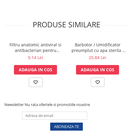
Sonde US
Vase
Spirometrie
PRODUSE SIMILARE
Turbine
Spirometre
Filtru anatomic antiviral si
Barbotor / Umidificator
Filtre antibacteriene
antibacterian pentru
preumplut cu apa sterila -
Piese bucale
spirometrie – int. Ø 27,5mm
350 ml - Amsino
9,14 Lei
20,84 Lei
x ext. Ø 30,0mm
Alte dispozitive respiratorii
ADAUGA IN COS
ADAUGA IN COS
Clesti nazali
Investigare si diagnostic
Dermatoscoape
Audiometre
Laringoscoape
Newsletter
Nu rata ofertele si promotiile noastre
Oglinzi/Lampi frontale
Diapazon
Set ORL/Oftalmo
Lampi examinare