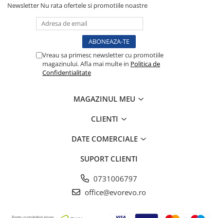
Newsletter
Nu rata ofertele si promotiile noastre
Tensiometre
Termometre
Umidificatoare
Monitorizare somn
Vreau sa primesc newsletter cu promotiile
Masurare
magazinului. Afla mai multe in
Politica de
Confidentialitate
Cantare
Taliometre / Pediometre
Masurare corporala
MAGAZINUL MEU
Alcoolmetre
CLIENTI
Prim ajutor, urgenta & reanimare
DATE COMERCIALE
Targi urgente
Truse urgente
SUPORT CLIENTI
Genti urgente
Gulere cervicale
0731006797
Masti
office@evorevo.ro
Rucsacuri
Foarfece