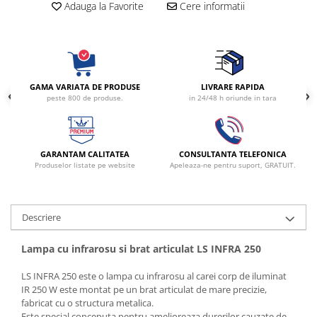
Adauga la Favorite
Cere informatii
Radiocautere
Aspiratoare de fum
Criocautere
Consumabile medicale si Accesorii
cutii medicamente
GAMA VARIATA DE PRODUSE
LIVRARE RAPIDA
peste 800 de produse.
in 24/48 h oriunde in tara
Electrozi
Hartie
Accesorii pentru perfuzie
GARANTAM CALITATEA
CONSULTANTA TELEFONICA
Geluri
Produselor listate pe website
Apeleaza-ne pentru suport, GRATUIT.
Filtre antibacteriene si antivirale
Garouri
Ochelari de protectie
Descriere
Gel ECO
Lampa cu infrarosu si brat articulat LS INFRA 250
Cabluri EKG (10 fire)
Electrozi ECG / EKG
LS INFRA 250 este o lampa cu infrarosu al carei corp de iluminat
Sonde TOCO
IR 250 W este montat pe un brat articulat de mare precizie,
fabricat cu o structura metalica.
Sonde US
Este special conceputa pentru amelioreaza durerilor cauzate de