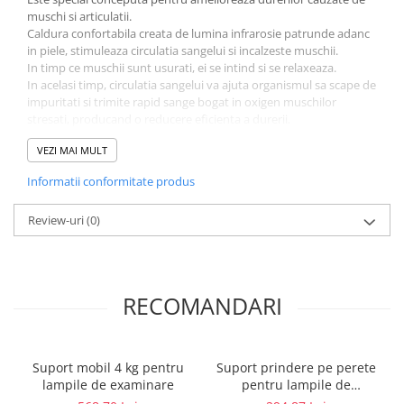
Vase
muschi si articulatii.
Caldura confortabila creata de lumina infrarosie patrunde adanc
Spirometrie
in piele, stimuleaza circulatia sangelui si incalzeste muschii.
Turbine
In timp ce muschii sunt usurati, ei se intind si se relaxeaza.
In acelasi timp, circulatia sangelui va ajuta organismul sa scape de
Spirometre
impuritati si trimite rapid sange bogat in oxigen muschilor
Filtre antibacteriene
stresati, producand o reducere eficienta a durerii.
Piese bucale
Intrerupatorul este situat pe cablul de conectare.
VEZI MAI MULT
Structura metalica, fabricata cu materiale rezistente.
Alte dispozitive respiratorii
Costurile de intretinere sunt foarte mici.
Clesti nazali
Informatii conformitate produs
Investigare si diagnostic
Specificatii tehnice:
Review-uri
(0)
Sursa de lumina: IR E-27 250 W
Dermatoscoape
Socket: E-27 ceramic
Audiometre
Diametru cap lampa: 21 cm
Lungime brat: 90 cm
Laringoscoape
Pachetul include suport de fixare pe birou
RECOMANDARI
Oglinzi/Lampi frontale
Diapazon
Set ORL/Oftalmo
Suport mobil 4 kg pentru
Suport prindere pe perete
Lampi examinare
lampile de examinare
pentru lampile de
Testare reflexe
examinare