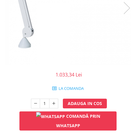
Injectomate
CPAP si AUTOCPAP
Instrumentar
Instalatii gaze medicinale
Oxigenatoare
Statii gaze medicinale
Prize gaze medicinale
Regulatoare presiune gaze
medicinale
1.033,34 Lei
Butelii gaze medicale
Carucioare butelii gaze
LA COMANDA
Conectori gaze medicinale
Componente statii gaze
ADAUGA IN COS
Panouri control si alarmare
COMANDĂ PRIN
Console ATI si UPU
Dispozitive si sisteme de prindere /
WHATSAPP
fixare