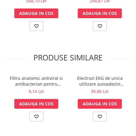
568,70 Lei
294,87 Lei
Lampi cu infrarosu
Electroencefalografe
ADAUGA IN COS
ADAUGA IN COS
Colposcoape
Osteodensitometre
Stetoscoape
Tensiometre
Oftalmoscoape
PRODUSE SIMILARE
Otoscoape
Ingrijirea sanatatii
Aparate apnee
Filtru anatomic antiviral si
Electrozi EKG de unica
antibacterian pentru
utilizare autoadezivi
Aparate aerosoli
spirometrie – int. Ø 27,5mm
36x40mm cu capsa, pachet
9,14 Lei
39,66 Lei
Aparate masaj
x ext. Ø 30,0mm
100 buc.
Cantare
ADAUGA IN COS
ADAUGA IN COS
Glucometre
Ingrijire personala
Perne si paturi electrice
Perne ortopedice