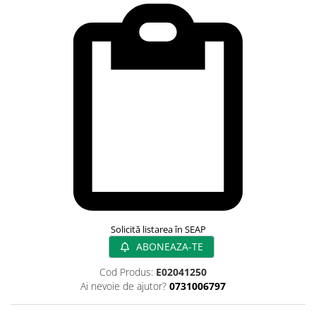
Rampa gaze medicale pat pacient
Rampa iluminat alarmare
Robineti
Accesorii vase
Tevi cupru si accesorii
Console tavan sali operatie
Lavoare apa sterila
Lavoare chirurgicale
Adaptori/cuple
Capsule, filtre finale apa sterila
Prefiltre lavoare
Electrochirurgie
Solicită listarea în SEAP
Manere pentru electrocautere
ABONEAZA-TE
Cabluri pentru pensele bipolare
Cabluri conectare electrozi neutri
Cod Produs:
E02041250
Ai nevoie de ajutor?
0731006797
Electrozi neutri
Electrocautere