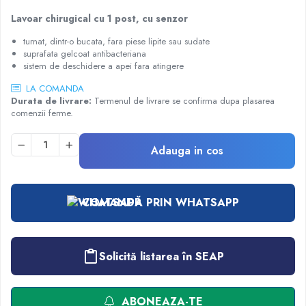
Injectomate
Lavoar chirugical cu 1 post, cu senzor
CPAP si AUTOCPAP
turnat, dintr-o bucata, fara piese lipite sau sudate
Instrumentar
suprafata gelcoat antibacteriana
sistem de deschidere a apei fara atingere
Instalatii gaze medicinale
LA COMANDA
Oxigenatoare
Durata de livrare:
Termenul de livrare se confirma dupa plasarea
Statii gaze medicinale
comenzii ferme.
Prize gaze medicinale
Regulatoare presiune gaze medicinale
Adauga in cos
Butelii gaze medicale
Carucioare butelii gaze
Conectori gaze medicinale
COMANDĂ PRIN WHATSAPP
Componente statii gaze
Panouri control si alarmare
Console ATI si UPU
Solicită listarea în SEAP
Dispozitive si sisteme de prindere / fixare
Rampa gaze medicale pat pacient
ABONEAZA-TE
Rampa iluminat alarmare