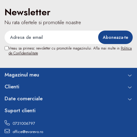
Electroencefalografe
Colposcoape
Newsletter
Osteodensitometre
Nu rata ofertele si promotiile noastre
Stetoscoape
Tensiometre
Oftalmoscoape
Otoscoape
Vreau sa primesc newsletter cu promotiile magazinului. Afla mai multe in
Politica
de Confidentialitate
Ingrijirea sanatatii
Aparate apnee
Aparate aerosoli
Magazinul meu
Aparate masaj
Clienti
Cantare
Glucometre
Date comerciale
Ingrijire personala
Suport clienti
Perne si paturi electrice
Perne ortopedice
0731006797
Tensiometre
office@evorevo.ro