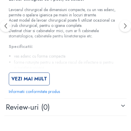
Criocautere
Lavoarul chirurgical de dimensiuni compacte, cu un vas adanc,
Consumabile medicale si Accesorii
permite o spalare igienica pe maini in locuri stramte.
Acest model de lavoar chirurgical poate fi utilizat ocazional ca
cutii medicamente
scrub chirurgical, pentru o igiena completa.
Destinat chiar si cabinetelor mici, cum ar fi cabinetele
Electrozi
stomatologice, cabinetele pentru kinetoterapie etc.
Hartie
Specificatii:
Accesorii pentru perfuzie
Geluri
vas adanc cu forma compacta
Filtre antibacteriene si antivirale
forme rotunjite pentru a reduce riscul de infectare si pentru
o curatare usoara
Garouri
suprafata gelcoat antibacteriana sanitara care limiteaza
Ochelari de protectie
VEZI MAI MULT
depunerile
Gel ECO
sistem de deschidere a apei fara atingere
senzor infrarosu de spalare automata pentru a scurge apa
Informatii conformitate produs
Cabluri EKG (10 fire)
stagnanta
Electrozi ECG / EKG
turnat, dintr-o bucata, fara piese lipite sau sudate
Review-uri
(0)
Sonde TOCO
partea din spate si panouri laterale inalte pentru protectia
impotriva stropilor
Sonde US
partea superioara rotunjita pentru a impiedica depozitarea
Vase
sau sprijinirea oricarui obiect
Spirometrie