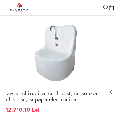
Medical
Metrologie
Nebulizatoare
Termometre
Concentratoare oxigen
Higrometre
Dopplere
Termohigrometre
Pulsoximetrie
Cronometre
Senzori SpO2
Pulsoximetre
Cabluri extensie
Capnometre
Lampi operatie
Lavoar chirugical cu 1 post, cu senzor
Negatoscoape
infrarosu, supapa electronica
Holter EKG
Perfuzomate
12.710,10 Lei