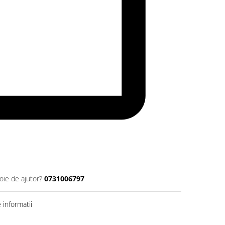
oie de ajutor?
0731006797
informatii