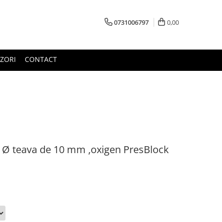
0731006797
0,00
ZORI
CONTACT
u Ø teava de 10 mm ,oxigen PresBlock