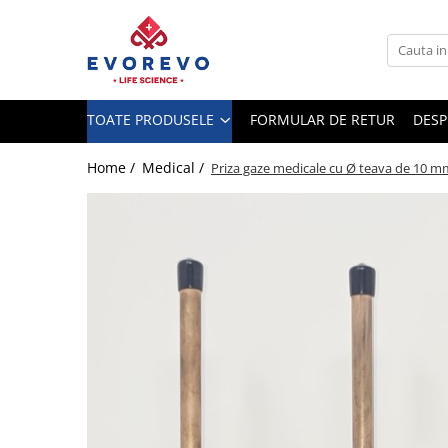
Toate Produsele
Medical
TOATE PRODUSELE
FORMULAR DE RETUR
DESP
Nebulizatoare
Concentratoare oxigen
Home /
Medical /
Priza gaze medicale cu Ø teava de 10 m
Dopplere
Pulsoximetrie
Senzori SpO2
Pulsoximetre
Cabluri extensie
Capnometre
Lampi operatie
Negatoscoape
Holter EKG