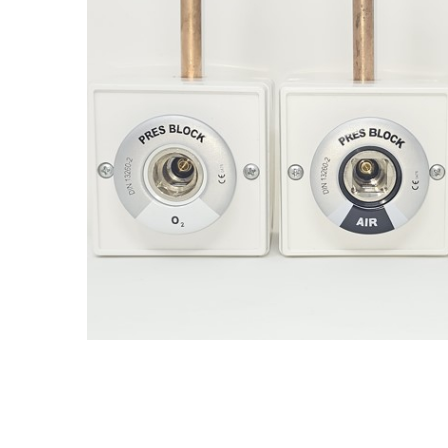
Perfuzomate
Injectomate
CPAP si AUTOCPAP
Instrumentar
Instalatii gaze medicinale
Oxigenatoare
Statii gaze medicinale
Prize gaze medicinale
Regulatoare presiune gaze
medicinale
Butelii gaze medicale
Carucioare butelii gaze
Conectori gaze medicinale
Componente statii gaze
Panouri control si alarmare
Console ATI si UPU
Dispozitive si sisteme de prindere /