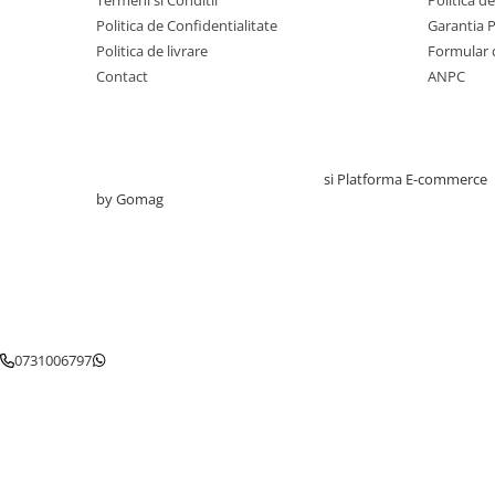
Termeni si Conditii
Politica d
Politica de Confidentialitate
Garantia 
Testare reflexe
Politica de livrare
Formular 
Lampi cu infrarosu
Contact
ANPC
Electroencefalografe
Colposcoape
Osteodensitometre
Stetoscoape
Creat cu ❤ și cu 🧠 de TrifanDan.ro
si
Platforma E-commerce
by Gomag
Tensiometre
Oftalmoscoape
Otoscoape
Ingrijirea sanatatii
Aparate apnee
Aparate aerosoli
0731006797
Aparate masaj
Cantare
Glucometre
Ingrijire personala
Perne si paturi electrice