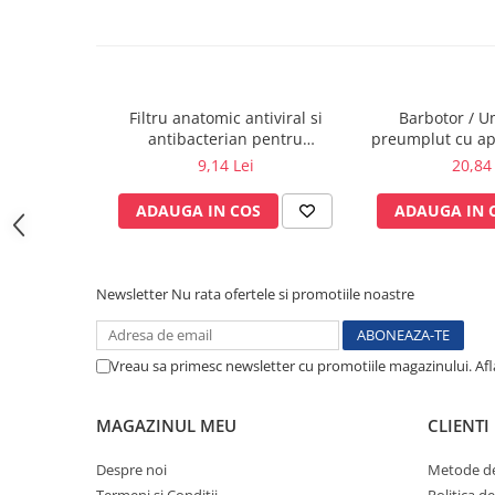
Sonde US
Vase
Spirometrie
Turbine
Filtru anatomic antiviral si
Barbotor / U
antibacterian pentru
preumplut cu apa
Spirometre
spirometrie – int. Ø 27,5mm x
ml - A
9,14 Lei
20,84 
Filtre antibacteriene
ext. Ø 30,0mm
Piese bucale
ADAUGA IN COS
ADAUGA IN 
Alte dispozitive respiratorii
Clesti nazali
Investigare si diagnostic
Newsletter
Nu rata ofertele si promotiile noastre
Dermatoscoape
Audiometre
Vreau sa primesc newsletter cu promotiile magazinului. Af
Laringoscoape
Oglinzi/Lampi frontale
MAGAZINUL MEU
CLIENTI
Diapazon
Set ORL/Oftalmo
Despre noi
Metode de
Lampi examinare