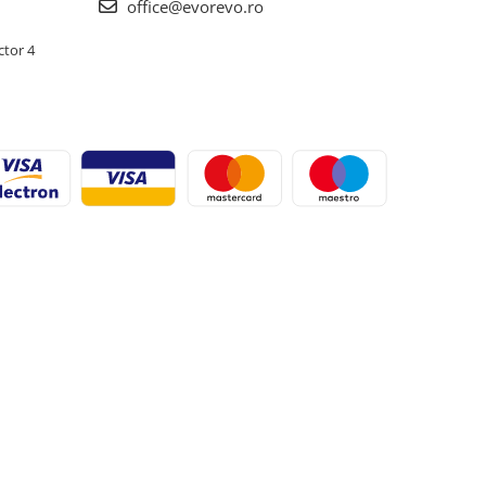
office@evorevo.ro
ctor 4