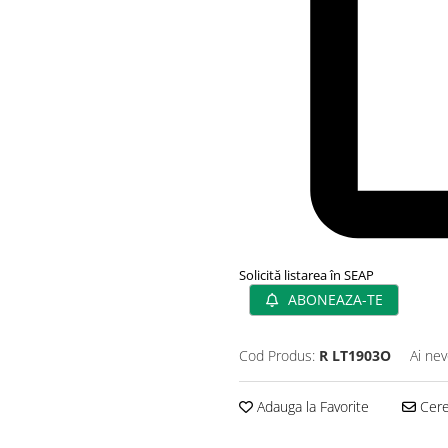
Solicită listarea în SEAP
ABONEAZA-TE
Cod Produs:
R LT1903O
Ai nev
Adauga la Favorite
Cere 