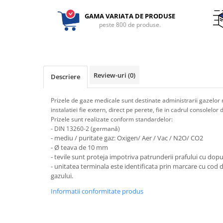
Electrocautere
GAMA VARIATA DE PRODUSE
Radiocautere
peste 800 de produse.
Aspiratoare de fum
Criocautere
Consumabile medicale si Accesorii
Review-uri
(0)
Descriere
cutii medicamente
Electrozi
Prizele de gaze medicale sunt destinate administrarii gazelor m
Hartie
instalatiei fie extern, direct pe perete, fie in cadrul consolelor
Accesorii pentru perfuzie
Prizele sunt realizate conform standardelor:
- DIN 13260-2 (germană)
Geluri
- mediu / puritate gaz: Oxigen
/ Aer / Vac / N2O/ CO2
Filtre antibacteriene si antivirale
- Ø teava de 10 mm
Garouri
- tevile sunt proteja impotriva patrunderii prafului cu dopur
- unitatea terminala este identificata prin marcare cu cod d
Ochelari de protectie
gazului.
Gel ECO
Informatii conformitate produs
Cabluri EKG (10 fire)
Electrozi ECG / EKG
Sonde TOCO