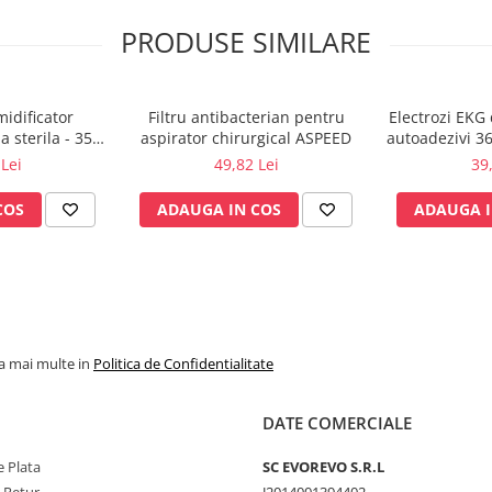
PRODUSE SIMILARE
midificator
Filtru antibacterian pentru
Electrozi EKG 
 sterila - 350
aspirator chirurgical ASPEED
autoadezivi 3
msino
pachet
Lei
49,82 Lei
39
COS
ADAUGA IN COS
ADAUGA I
la mai multe in
Politica de Confidentialitate
DATE COMERCIALE
 Plata
SC​ ​EVOREVO​ ​S.R.L