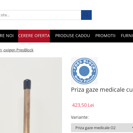
RE NOI
CERERE OFERTA
PRODUSE CADOU
PROMOTII
FURNI
m ,oxigen PresBlock
Priza gaze medicale c
423,50 Lei
Variante
: