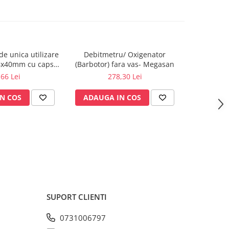
de unica utilizare
Debitmetru/ Oxigenator
Barboto
6x40mm cu capsa,
(Barbotor) fara vas- Megasan
preumplut 
 100 buc.
m
,66 Lei
278,30 Lei
N COS
ADAUGA IN COS
ADAUG
SUPORT CLIENTI
0731006797