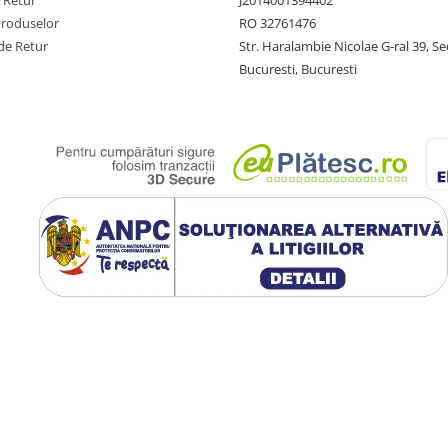
e Retur
J2014001394402
Produselor
RO 32761476
de Retur
Str. Haralambie Nicolae G-ral 39, Se
Bucuresti, Bucuresti