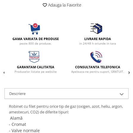
Adauga la Favorite
fixare
Rampa gaze medicale pat pacient
Rampa iluminat alarmare
Robineti
Accesorii vase
GAMA VARIATA DE PRODUSE
LIVRARE RAPIDA
peste 800 de produse.
in 24/48 h oriunde in tara
Tevi cupru si accesorii
Console tavan sali operatie
Lavoare apa sterila
GARANTAM CALITATEA
CONSULTANTA TELEFONICA
Lavoare chirurgicale
Produselor listate pe website
Apeleaza-ne pentru suport, GRATUIT.
Adaptori/cuple
Capsule, filtre finale apa sterila
Prefiltre lavoare
Descriere
Electrochirurgie
Robinet cu filet pentru orice tip de gaz (oxigen, azot, heliu, argon,
Manere pentru electrocautere
amestecuri, CO2) de diferite tipuri:
Cabluri pentru pensele bipolare
Alamă
- Cromat
Cabluri conectare electrozi neutri
- Valve normale
Electrozi neutri