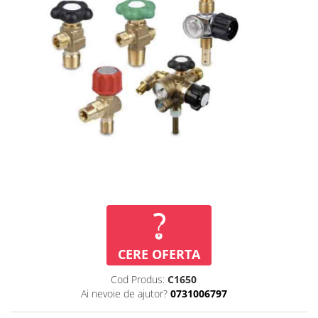
Perfuzomate
Injectomate
CPAP si AUTOCPAP
Instrumentar
Instalatii gaze medicinale
Oxigenatoare
Statii gaze medicinale
Prize gaze medicinale
Regulatoare presiune gaze
medicinale
Butelii gaze medicale
Carucioare butelii gaze
Conectori gaze medicinale
CERE OFERTA
Componente statii gaze
Cod Produs:
C1650
Panouri control si alarmare
Ai nevoie de ajutor?
0731006797
Console ATI si UPU
Dispozitive si sisteme de prindere /