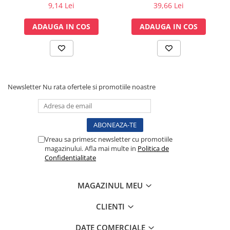
spirometrie – int. Ø 27,5mm
36x40mm cu capsa, pachet
9,14 Lei
39,66 Lei
Sonde US
x ext. Ø 30,0mm
100 buc.
Vase
ADAUGA IN COS
ADAUGA IN COS
Spirometrie
Turbine
Spirometre
Filtre antibacteriene
Newsletter
Nu rata ofertele si promotiile noastre
Piese bucale
Alte dispozitive respiratorii
Clesti nazali
Investigare si diagnostic
Vreau sa primesc newsletter cu promotiile
magazinului. Afla mai multe in
Politica de
Dermatoscoape
Confidentialitate
Audiometre
Laringoscoape
MAGAZINUL MEU
Oglinzi/Lampi frontale
Diapazon
CLIENTI
Set ORL/Oftalmo
DATE COMERCIALE
Lampi examinare