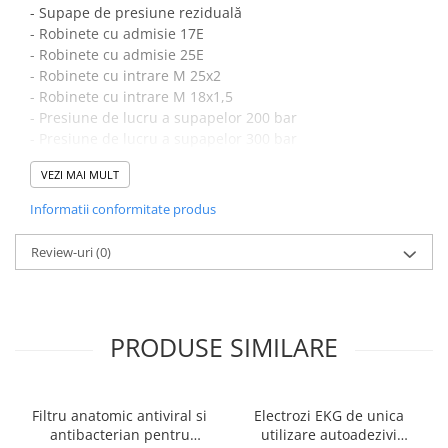
- Supape de presiune reziduală
Electrocautere
- Robinete cu admisie 17E
Radiocautere
- Robinete cu admisie 25E
Aspiratoare de fum
- Robinete cu intrare M 25x2
- Robinete cu intrare M 18x1,5
Criocautere
- Presiune de lucru a supapelor 200 bar
Consumabile medicale si Accesorii
- Presiune de lucru a supapelor 300 bar
cutii medicamente
Nota:
Imaginea produsului are caracter informativ, orientativ.
VEZI MAI MULT
Electrozi
Informatii conformitate produs
Hartie
Accesorii pentru perfuzie
Review-uri
(0)
Geluri
Filtre antibacteriene si antivirale
Garouri
PRODUSE SIMILARE
Ochelari de protectie
Gel ECO
Cabluri EKG (10 fire)
Filtru anatomic antiviral si
Electrozi EKG de unica
Electrozi ECG / EKG
antibacterian pentru
utilizare autoadezivi
Sonde TOCO