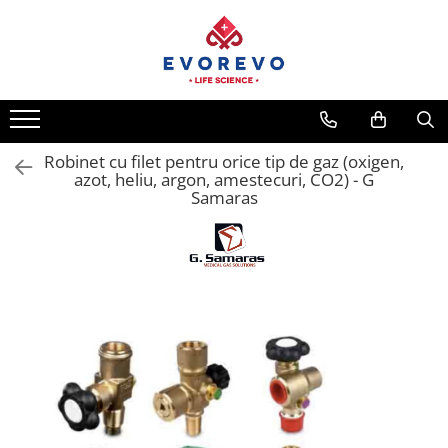
Toate Produsele
Medical
Nebulizatoare
Robinet cu filet pentru orice tip de gaz (oxigen,
Concentratoare oxigen
azot, heliu, argon, amestecuri, CO2) - G
Dopplere
Samaras
Pulsoximetrie
Senzori SpO2
Pulsoximetre
Cabluri extensie
Capnometre
Lampi operatie
Negatoscoape
Holter EKG