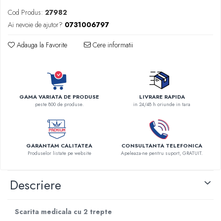
Robineti
Cod Produs:
27982
Accesorii vase
Ai nevoie de ajutor?
0731006797
Tevi cupru si accesorii
Adauga la Favorite
Cere informatii
Console tavan sali operatie
Lavoare apa sterila
Lavoare chirurgicale
Adaptori/cuple
GAMA VARIATA DE PRODUSE
LIVRARE RAPIDA
Capsule, filtre finale apa sterila
peste 800 de produse.
in 24/48 h oriunde in tara
Prefiltre lavoare
Electrochirurgie
Manere pentru electrocautere
GARANTAM CALITATEA
CONSULTANTA TELEFONICA
Produselor listate pe website
Apeleaza-ne pentru suport, GRATUIT.
Cabluri pentru pensele bipolare
Cabluri conectare electrozi neutri
Descriere
Electrozi neutri
Electrocautere
Radiocautere
Scarita medicala cu 2 trepte
Aspiratoare de fum