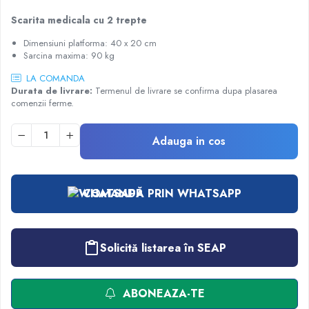
Injectomate
Scarita medicala cu 2 trepte
CPAP si AUTOCPAP
Dimensiuni platforma: 40 x 20 cm
Instrumentar
Sarcina maxima: 90 kg
Instalatii gaze medicinale
LA COMANDA
Oxigenatoare
Durata de livrare:
Termenul de livrare se confirma dupa plasarea
comenzii ferme.
Statii gaze medicinale
Prize gaze medicinale
Adauga in cos
Regulatoare presiune gaze medicinale
Butelii gaze medicale
Carucioare butelii gaze
COMANDĂ PRIN WHATSAPP
Conectori gaze medicinale
Componente statii gaze
Panouri control si alarmare
Solicită listarea în SEAP
Console ATI si UPU
Dispozitive si sisteme de prindere / fixare
Rampa gaze medicale pat pacient
ABONEAZA-TE
Rampa iluminat alarmare