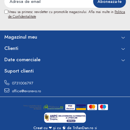
Electroencefalografe
Colposcoape
Vreau sa primesc newsletter cu promotiile magazinului. Afla mai multe in
Politica
Osteodensitometre
de Confidentialitate
Stetoscoape
Tensiometre
Magazinul meu
Oftalmoscoape
Otoscoape
Clienti
Ingrijirea sanatatii
Date comerciale
Aparate apnee
Aparate aerosoli
Suport clienti
Aparate masaj
0731006797
Cantare
office@evorevo.ro
Glucometre
Ingrijire personala
Perne si paturi electrice
Perne ortopedice
Tensiometre
Creat cu ❤ și cu 🧠 de TrifanDan.ro
si