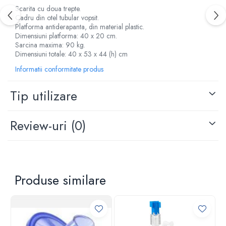
Scarita cu doua trepte.
Criocautere
Cadru din otel tubular vopsit.
Consumabile medicale si Accesorii
Platforma antiderapanta, din material plastic.
Dimensiuni platforma: 40 x 20 cm.
cutii medicamente
Sarcina maxima: 90 kg.
Dimensiuni totale: 40 x 53 x 44 (h) cm
Electrozi
Hartie
Informatii conformitate produs
Accesorii pentru perfuzie
Tip utilizare
Geluri
Filtre antibacteriene si antivirale
Garouri
Review-uri
(0)
Ochelari de protectie
Gel ECO
Cabluri EKG (10 fire)
Electrozi ECG / EKG
Produse similare
Sonde TOCO
Sonde US
Vase
Spirometrie