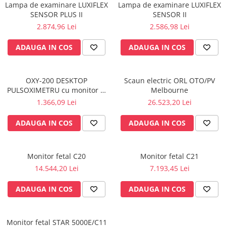
Lampa de examinare LUXIFLEX
Lampa de examinare LUXIFLEX
fixare
SENSOR PLUS II
SENSOR II
Rampa gaze medicale pat pacient
2.874,96 Lei
2.586,98 Lei
Rampa iluminat alarmare
ADAUGA IN COS
ADAUGA IN COS
Robineti
Accesorii vase
Tevi cupru si accesorii
OXY-200 DESKTOP
Scaun electric ORL OTO/PV
Console tavan sali operatie
PULSOXIMETRU cu monitor și
Melbourne
baterie
Lavoare apa sterila
1.366,09 Lei
26.523,20 Lei
Lavoare chirurgicale
ADAUGA IN COS
ADAUGA IN COS
Adaptori/cuple
Capsule, filtre finale apa sterila
Prefiltre lavoare
Monitor fetal C20
Monitor fetal C21
14.544,20 Lei
7.193,45 Lei
Electrochirurgie
Manere pentru electrocautere
ADAUGA IN COS
ADAUGA IN COS
Cabluri pentru pensele bipolare
Cabluri conectare electrozi neutri
Monitor fetal STAR 5000E/C11
Electrozi neutri