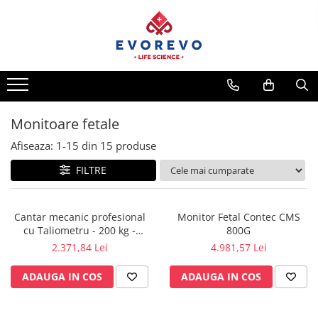
Toate Produsele
Medical
Nebulizatoare
Concentratoare oxigen
Monitoare fetale
Dopplere
Afiseaza:
1-
15
din
15
produse
Pulsoximetrie
FILTRE
Senzori SpO2
Pulsoximetre
Cantar mecanic profesional
Monitor Fetal Contec CMS
Cabluri extensie
cu Taliometru - 200 kg -
800G
Capnometre
ASTRA
2.371,84 Lei
4.981,57 Lei
Lampi operatie
ADAUGA IN COS
ADAUGA IN COS
Negatoscoape
Holter EKG