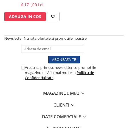
6.171,00 Lei
Electrocautere
Radiocautere
ADAUGA IN COS
Aspiratoare de fum
Criocautere
Consumabile medicale si Accesorii
Newsletter
Nu rata ofertele si promotiile noastre
cutii medicamente
Electrozi
Hartie
Accesorii pentru perfuzie
Vreau sa primesc newsletter cu promotiile
magazinului. Afla mai multe in
Politica de
Geluri
Confidentialitate
Filtre antibacteriene si antivirale
Garouri
MAGAZINUL MEU
Ochelari de protectie
Gel ECO
CLIENTI
Cabluri EKG (10 fire)
DATE COMERCIALE
Electrozi ECG / EKG
Sonde TOCO