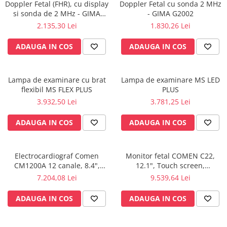
Doppler Fetal (FHR), cu display
Doppler Fetal cu sonda 2 MHz
Perfuzomate
si sonda de 2 MHz - GIMA
- GIMA G2002
Injectomate
D2003
2.135,30 Lei
1.830,26 Lei
CPAP si AUTOCPAP
ADAUGA IN COS
ADAUGA IN COS
Instrumentar
Instalatii gaze medicinale
Lampa de examinare cu brat
Lampa de examinare MS LED
Oxigenatoare
flexibil MS FLEX PLUS
PLUS
Statii gaze medicinale
3.932,50 Lei
3.781,25 Lei
Prize gaze medicinale
ADAUGA IN COS
ADAUGA IN COS
Regulatoare presiune gaze
medicinale
Butelii gaze medicale
Electrocardiograf Comen
Monitor fetal COMEN C22,
Carucioare butelii gaze
CM1200A 12 canale, 8.4",
12.1", Touch screen,
Conectori gaze medicinale
Portabil, Touch screen,
Acumulator Li-Ion
7.204,08 Lei
9.539,64 Lei
Acumulator Li-Ion
Componente statii gaze
ADAUGA IN COS
ADAUGA IN COS
Panouri control si alarmare
Console ATI si UPU
Dispozitive si sisteme de prindere /