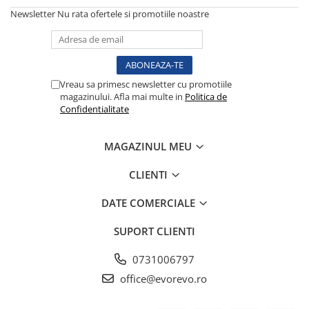
fixare
Newsletter
Nu rata ofertele si promotiile noastre
Rampa gaze medicale pat pacient
Rampa iluminat alarmare
Robineti
Accesorii vase
Vreau sa primesc newsletter cu promotiile
magazinului. Afla mai multe in
Politica de
Tevi cupru si accesorii
Confidentialitate
Console tavan sali operatie
Lavoare apa sterila
MAGAZINUL MEU
Lavoare chirurgicale
CLIENTI
Adaptori/cuple
Capsule, filtre finale apa sterila
DATE COMERCIALE
Prefiltre lavoare
SUPORT CLIENTI
Electrochirurgie
Manere pentru electrocautere
0731006797
Cabluri pentru pensele bipolare
office@evorevo.ro
Cabluri conectare electrozi neutri
Electrozi neutri