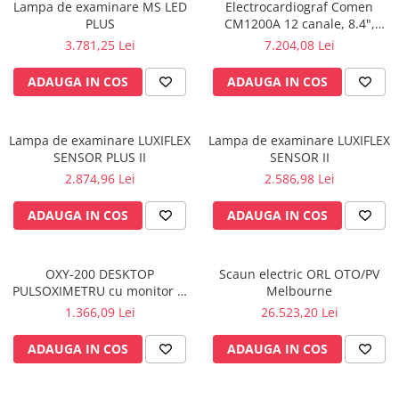
Lampa de examinare MS LED
Electrocardiograf Comen
Perfuzomate
PLUS
CM1200A 12 canale, 8.4",
Injectomate
Portabil, Touch screen,
3.781,25 Lei
7.204,08 Lei
Acumulator Li-Ion
CPAP si AUTOCPAP
ADAUGA IN COS
ADAUGA IN COS
Instrumentar
Instalatii gaze medicinale
Lampa de examinare LUXIFLEX
Lampa de examinare LUXIFLEX
Oxigenatoare
SENSOR PLUS II
SENSOR II
Statii gaze medicinale
2.874,96 Lei
2.586,98 Lei
Prize gaze medicinale
ADAUGA IN COS
ADAUGA IN COS
Regulatoare presiune gaze
medicinale
Butelii gaze medicale
OXY-200 DESKTOP
Scaun electric ORL OTO/PV
Carucioare butelii gaze
PULSOXIMETRU cu monitor și
Melbourne
Conectori gaze medicinale
baterie
1.366,09 Lei
26.523,20 Lei
Componente statii gaze
ADAUGA IN COS
ADAUGA IN COS
Panouri control si alarmare
Console ATI si UPU
Dispozitive si sisteme de prindere /