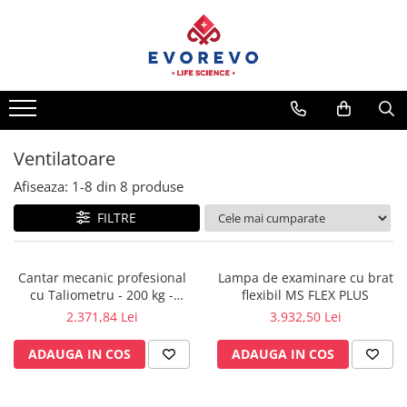
Toate Produsele
Medical
Nebulizatoare
Concentratoare oxigen
Ventilatoare
Dopplere
Afiseaza:
1-
8
din
8
produse
Pulsoximetrie
FILTRE
Senzori SpO2
Pulsoximetre
Cantar mecanic profesional
Lampa de examinare cu brat
Cabluri extensie
cu Taliometru - 200 kg -
flexibil MS FLEX PLUS
Capnometre
ASTRA
2.371,84 Lei
3.932,50 Lei
Lampi operatie
ADAUGA IN COS
ADAUGA IN COS
Negatoscoape
Holter EKG